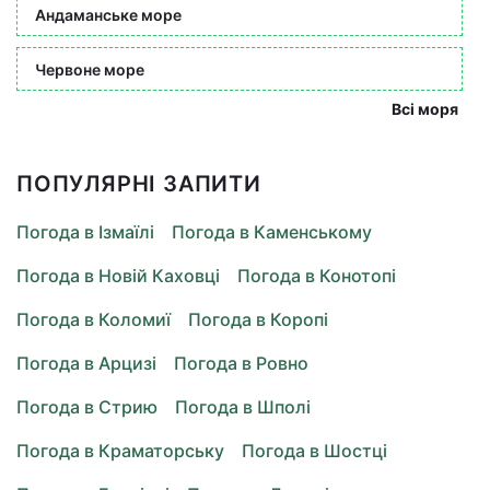
Андаманське море
Червоне море
Всі моря
ПОПУЛЯРНІ ЗАПИТИ
Погода в Ізмаїлі
Погода в Каменському
Погода в Новій Каховці
Погода в Конотопі
Погода в Коломиї
Погода в Коропі
Погода в Арцизі
Погода в Ровно
Погода в Стрию
Погода в Шполі
Погода в Краматорську
Погода в Шостці