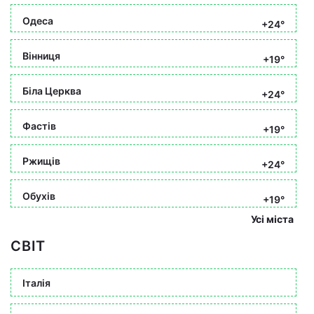
Одеса
+24°
Вінниця
+19°
Біла Церква
+24°
Фастів
+19°
Ржищів
+24°
Обухів
+19°
Усі міста
СВІТ
Італія