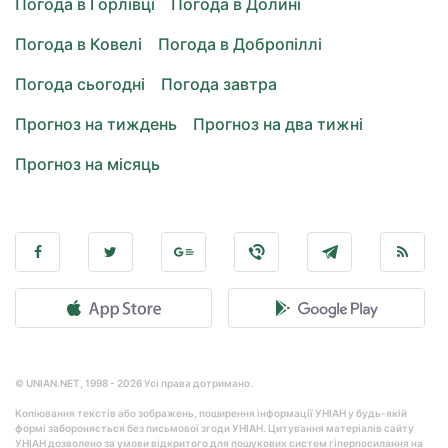
Погода в Горлівці
Погода в Долині
Погода в Ковелі
Погода в Добропіллі
Погода сьогодні
Погода завтра
Прогноз на тиждень
Прогноз на два тижні
Прогноз на місяць
© UNIAN.NET, 1998 - 2026 Усі права дотримано.
Копіювання текстів або зображень, поширення інформації УНІАН у будь-якій
формі забороняється без письмової згоди УНІАН. Цитування матеріалів сайту
УНІАН дозволено за умови відкритого для пошукових систем гіперпосилання на