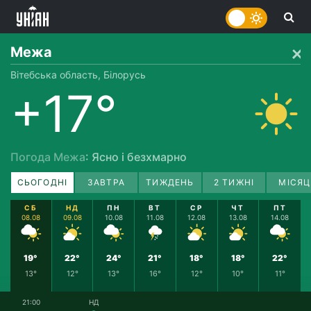
Межа
Вітебська область, Білорусь
+17°
Погода Межа
: Ясно і безхмарно
СЬОГОДНІ
ЗАВТРА
ТИЖДЕНЬ
2 ТИЖНІ
МІСЯЦ
СБ
НД
ПН
ВТ
СР
ЧТ
ПТ
08.08
09.08
10.08
11.08
12.08
13.08
14.08
19°
22°
24°
21°
18°
18°
22°
13°
12°
13°
16°
12°
10°
11°
21:00
НД