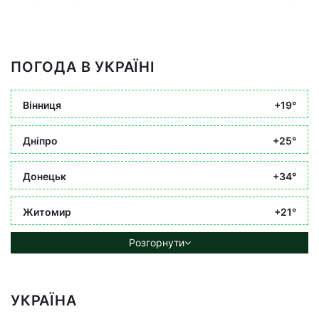
ПОГОДА В УКРАЇНІ
Вінниця
+19°
Дніпро
+25°
Донецьк
+34°
Житомир
+21°
Розгорнути
УКРАЇНА