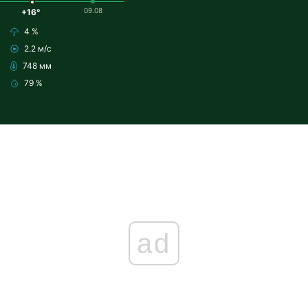
09.08
+16°
4 %
2.2 м/с
748 мм
79 %
ad