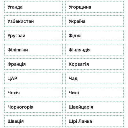
Уганда
Угорщина
Узбекистан
Україна
Уругвай
Фіджі
Філіппіни
Фінляндія
Франція
Хорватія
ЦАР
Чад
Чехія
Чилі
Чорногорія
Швейцарія
Швеція
Шрі Ланка