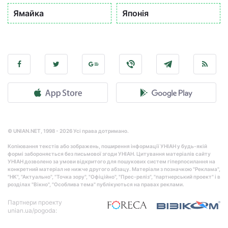
Ямайка
Японія
© UNIAN.NET, 1998 - 2026 Усі права дотримано.
Копіювання текстів або зображень, поширення інформації УНІАН у будь-якій
формі забороняється без письмової згоди УНІАН. Цитування матеріалів сайту
УНІАН дозволено за умови відкритого для пошукових систем гіперпосилання на
конкретний матеріал не нижче другого абзацу. Матеріали з позначкою "Реклама",
"НК", "Актуально", "Точка зору", "Офіційно", "Прес-реліз", "партнерський проект" і в
розділах "Вікно", "Особлива тема" публікуються на правах реклами.
Партнери проекту
unian.ua/pogoda: