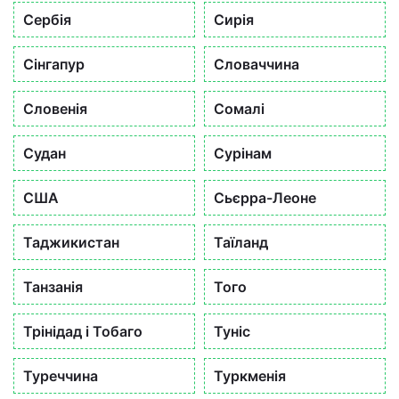
Сербія
Сирія
Сінгапур
Словаччина
Словенія
Сомалі
Судан
Сурінам
США
Сьєрра-Леоне
Таджикистан
Таїланд
Танзанія
Того
Трінідад і Тобаго
Туніс
Туреччина
Туркменія