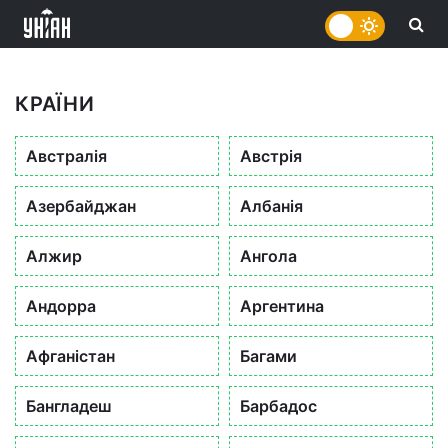
КРАЇНИ
Австралія
Австрія
Азербайджан
Албанія
Алжир
Ангола
Андорра
Аргентина
Афганістан
Багами
Бангладеш
Барбадос