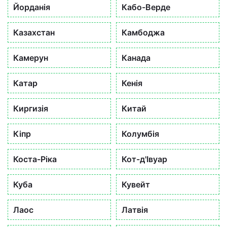
Йорданія
Кабо-Верде
Казахстан
Камбоджа
Камерун
Канада
Катар
Кенія
Киргизія
Китай
Кіпр
Колумбія
Коста-Ріка
Кот-д'Івуар
Куба
Кувейт
Лаос
Латвія