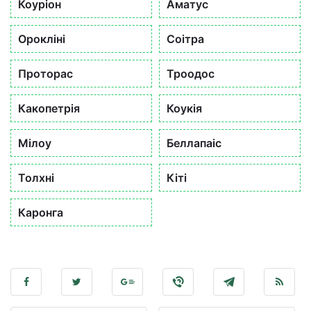
Коуріон
Аматус
Орокліні
Соітра
Проторас
Троодос
Какопетрія
Коукія
Мілоу
Беллапаіс
Толхні
Кіті
Каронга