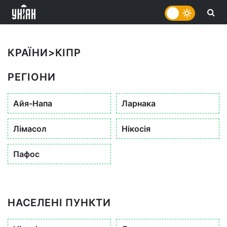
КРАЇНИ
>
КІПР
РЕГІОНИ
Айя-Напа
Ларнака
Лімасол
Нікосія
Пафос
НАСЕЛЕНІ ПУНКТИ