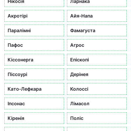
Нікосія
Ларнака
Акротірі
Айя-Напа
Паралімні
Фамагуста
Пафос
Агрос
Кіссонерга
Епіскопі
Піссоурі
Дерінея
Като-Лефкара
Колоссі
Іпсонас
Лімасол
Кіренія
Поліс