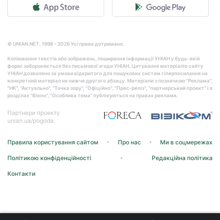
© UNIAN.NET, 1998 - 2026 Усі права дотримано.
Копіювання текстів або зображень, поширення інформації УНІАН у будь-якій
формі забороняється без письмової згоди УНІАН. Цитування матеріалів сайту
УНІАН дозволено за умови відкритого для пошукових систем гіперпосилання на
конкретний матеріал не нижче другого абзацу. Матеріали з позначкою "Реклама",
"НК", "Актуально", "Точка зору", "Офіційно", "Прес-реліз", "партнерський проект" і в
розділах "Вікно", "Особлива тема" публікуються на правах реклами.
Партнери проекту
unian.ua/pogoda:
Правила користування сайтом
Про нас
Ми в соцмережах
Політикою конфіденційності
Редакційна політика
Контакти