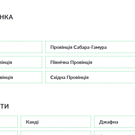
АНКА
Провінція Сабара-Гамура
вінція
Північна Провінція
вінція
Східна Провінція
КТИ
Канді
Джафна