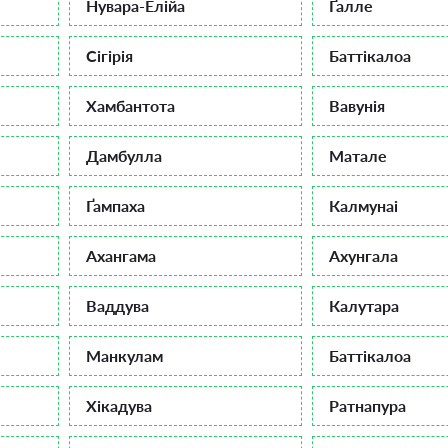
Нувара-Елійа
Ґалле
Сігірія
Баттікалоа
Хамбантота
Вавунія
Дамбулла
Матале
Ґампаха
Калмунаі
Ахангама
Ахунгала
Ваддува
Калутара
Манкулам
Баттікалоа
Хікадува
Ратнапура