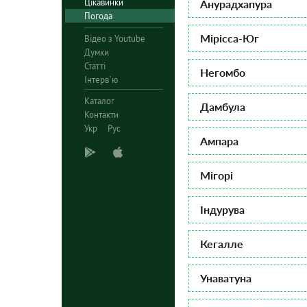
Цікавинки
Анурадхапура
Погода
Мірісса-Юг
Відео з Youtube
Думки
Статті
Негомбо
Інтерв`ю
Каталог
Дамбула
Контакти
Укр
Рус
Ампара
Мігорі
Індурува
Кегалле
Унаватуна