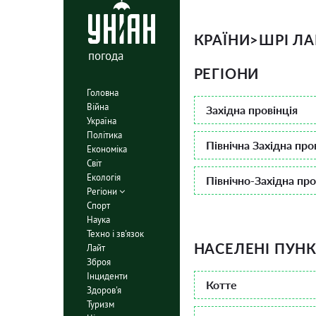
КРАЇНИ
>
ШРІ Л
погода
РЕГІОНИ
Головна
Війна
Західна провінція
Україна
Політика
Північна Західна про
Економіка
Світ
Екологія
Північно-Західна про
Регіони
Спорт
Наука
Техно і зв'язок
НАСЕЛЕНІ ПУН
Лайт
Зброя
Інциденти
Котте
Здоров'я
Туризм