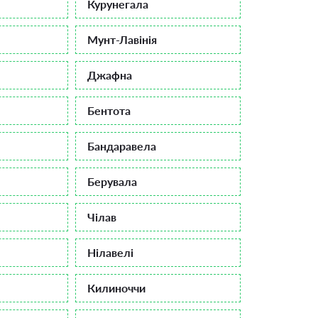
Курунегала
Мунт-Лавінія
Джафна
Бентота
Бандаравела
Берувала
Чілав
Нілавелі
Килиноччи