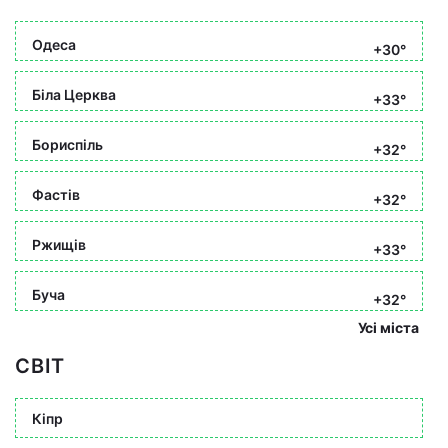
Одеса
+30°
Біла Церква
+33°
Бориспіль
+32°
Фастів
+32°
Ржищів
+33°
Буча
+32°
Усі міста
СВІТ
Кіпр