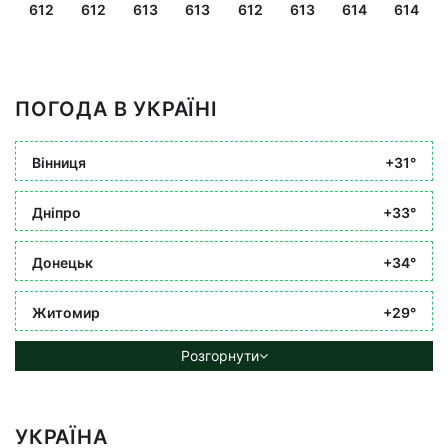
612
612
613
613
612
613
614
614
ПОГОДА В УКРАЇНІ
Вінниця
+31°
Дніпро
+33°
Донецьк
+34°
Житомир
+29°
Розгорнути
УКРАЇНА