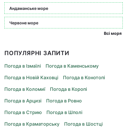
Андаманське море
Червоне море
Всі моря
ПОПУЛЯРНІ ЗАПИТИ
Погода в Ізмаїлі
Погода в Каменському
Погода в Новій Каховці
Погода в Конотопі
Погода в Коломиї
Погода в Коропі
Погода в Арцизі
Погода в Ровно
Погода в Стрию
Погода в Шполі
Погода в Краматорську
Погода в Шостці