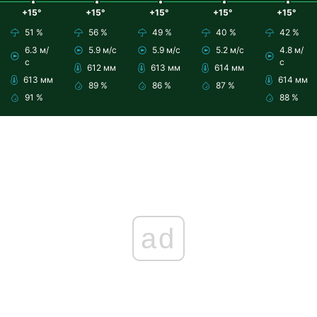
+15°
+15°
+15°
+15°
+15°
51 %
56 %
49 %
40 %
42 %
6.3 м/
5.9 м/с
5.9 м/с
5.2 м/с
4.8 м/
с
с
612 мм
613 мм
614 мм
613 мм
614 мм
89 %
86 %
87 %
91 %
88 %
ad