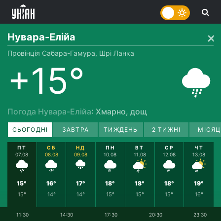
Нувара-Елійа
Провінція Сабара-Гамура, Шрі Ланка
+15°
Погода Нувара-Елійа
: Хмарно, дощ
СЬОГОДНІ
ЗАВТРА
ТИЖДЕНЬ
2 ТИЖНІ
МІСЯЦ
ПТ
СБ
НД
ПН
ВТ
СР
ЧТ
07.08
08.08
09.08
10.08
11.08
12.08
13.08
15°
16°
17°
18°
18°
18°
19°
15°
14°
14°
15°
15°
15°
16°
11:30
14:30
17:30
20:30
23:30