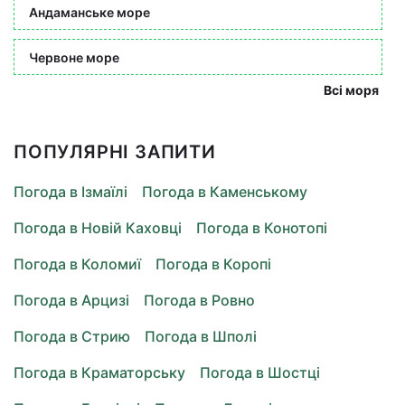
Андаманське море
Червоне море
Всі моря
ПОПУЛЯРНІ ЗАПИТИ
Погода в Ізмаїлі
Погода в Каменському
Погода в Новій Каховці
Погода в Конотопі
Погода в Коломиї
Погода в Коропі
Погода в Арцизі
Погода в Ровно
Погода в Стрию
Погода в Шполі
Погода в Краматорську
Погода в Шостці