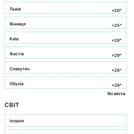
Львів
+20°
Вінниця
+25°
Київ
+29°
Фастів
+29°
Славутич
+26°
Обухів
+29°
Усі міста
СВІТ
Іспанія