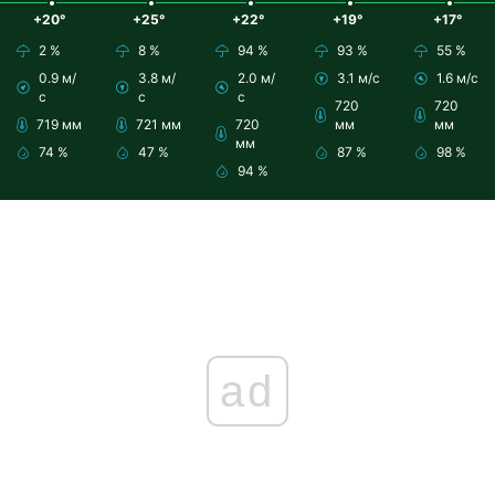
+20°
+25°
+22°
+19°
+17°
2 %
8 %
94 %
93 %
55 %
0.9 м/
3.8 м/
2.0 м/
3.1 м/с
1.6 м/с
с
с
с
720
720
719 мм
721 мм
720
мм
мм
мм
74 %
47 %
87 %
98 %
94 %
ad