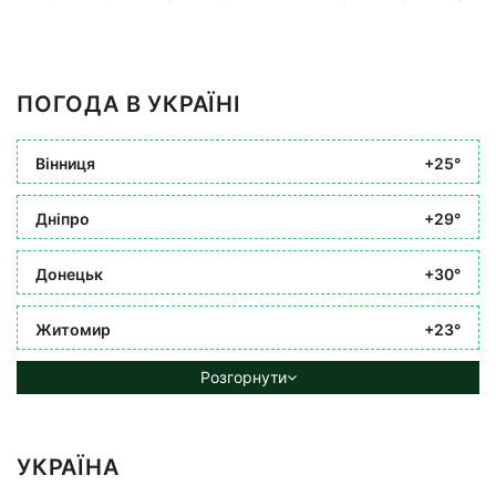
ПОГОДА В УКРАЇНІ
Вінниця
+25°
Дніпро
+29°
Донецьк
+30°
Житомир
+23°
Розгорнути
УКРАЇНА