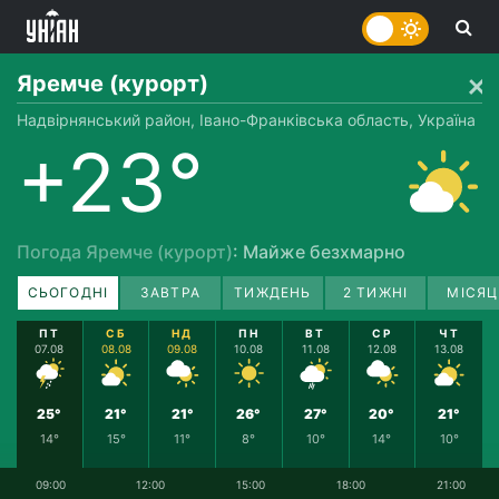
Яремче (курорт)
Надвірнянський район, Івано-Франківська область, Україна
+23°
Погода Яремче (курорт)
: Майже безхмарно
СЬОГОДНІ
ЗАВТРА
ТИЖДЕНЬ
2 ТИЖНІ
МІСЯЦ
ПТ
СБ
НД
ПН
ВТ
СР
ЧТ
07.08
08.08
09.08
10.08
11.08
12.08
13.08
25°
21°
21°
26°
27°
20°
21°
14°
15°
11°
8°
10°
14°
10°
09:00
12:00
15:00
18:00
21:00