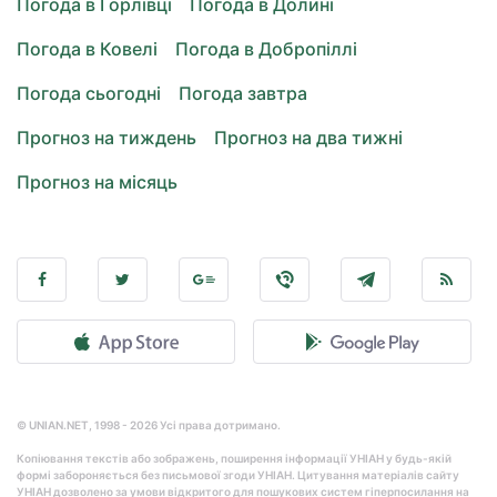
Погода в Горлівці
Погода в Долині
Погода в Ковелі
Погода в Добропіллі
Погода сьогодні
Погода завтра
Прогноз на тиждень
Прогноз на два тижні
Прогноз на місяць
© UNIAN.NET, 1998 - 2026 Усі права дотримано.
Копіювання текстів або зображень, поширення інформації УНІАН у будь-якій
формі забороняється без письмової згоди УНІАН. Цитування матеріалів сайту
УНІАН дозволено за умови відкритого для пошукових систем гіперпосилання на