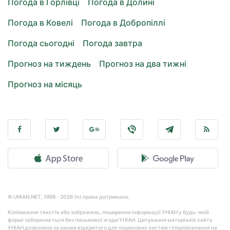
Погода в Горлівці
Погода в Долині
Погода в Ковелі
Погода в Добропіллі
Погода сьогодні
Погода завтра
Прогноз на тиждень
Прогноз на два тижні
Прогноз на місяць
© UNIAN.NET, 1998 - 2026 Усі права дотримано.
Копіювання текстів або зображень, поширення інформації УНІАН у будь-якій
формі забороняється без письмової згоди УНІАН. Цитування матеріалів сайту
УНІАН дозволено за умови відкритого для пошукових систем гіперпосилання на