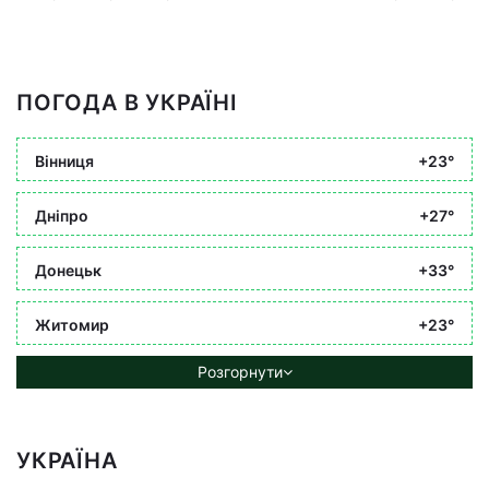
ПОГОДА В УКРАЇНІ
Вінниця
+23°
Дніпро
+27°
Донецьк
+33°
Житомир
+23°
Розгорнути
УКРАЇНА