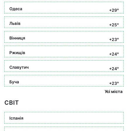
Одеса
+29°
Львів
+25°
Вінниця
+23°
Ржищів
+24°
Славутич
+24°
Буча
+23°
Усі міста
СВІТ
Іспанія