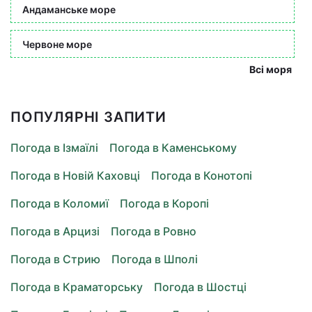
Андаманське море
Червоне море
Всі моря
ПОПУЛЯРНІ ЗАПИТИ
Погода в Ізмаїлі
Погода в Каменському
Погода в Новій Каховці
Погода в Конотопі
Погода в Коломиї
Погода в Коропі
Погода в Арцизі
Погода в Ровно
Погода в Стрию
Погода в Шполі
Погода в Краматорську
Погода в Шостці