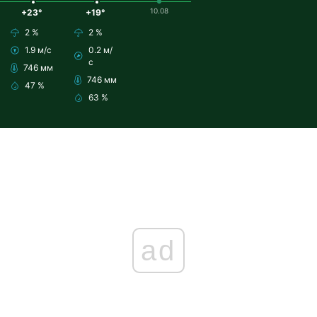
10.08
+23°
+19°
2 %
2 %
1.9 м/с
0.2 м/
с
746 мм
746 мм
47 %
63 %
ad