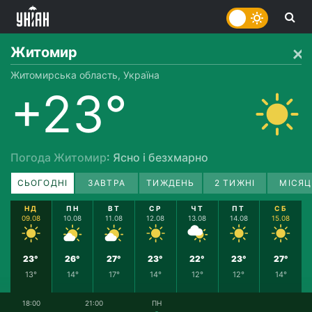
Житомир
Житомирська область, Україна
+23°
Погода Житомир
: Ясно і безхмарно
СЬОГОДНІ
ЗАВТРА
ТИЖДЕНЬ
2 ТИЖНІ
МІСЯЦ
НД
ПН
ВТ
СР
ЧТ
ПТ
СБ
09.08
10.08
11.08
12.08
13.08
14.08
15.08
23°
26°
27°
23°
22°
23°
27°
13°
14°
17°
14°
12°
12°
14°
18:00
21:00
ПН