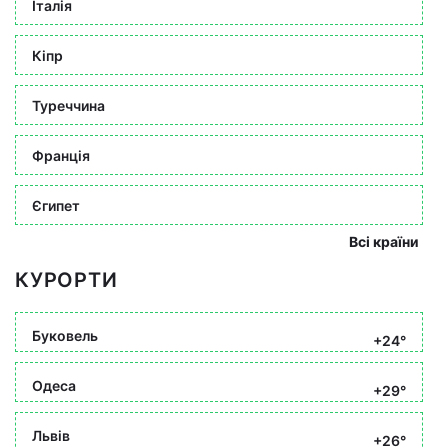
Італія
Кіпр
Туреччина
Франція
Єгипет
Всі країни
КУРОРТИ
Буковель
+24°
Одеса
+29°
Львів
+26°