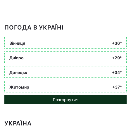
ПОГОДА В УКРАЇНІ
Вінниця
+36°
Дніпро
+29°
Донецьк
+34°
Житомир
+37°
Розгорнути
УКРАЇНА