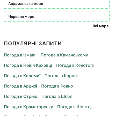
Андаманське море
Червоне море
Всі моря
ПОПУЛЯРНІ ЗАПИТИ
Погода в Ізмаїлі
Погода в Каменському
Погода в Новій Каховці
Погода в Конотопі
Погода в Коломиї
Погода в Коропі
Погода в Арцизі
Погода в Ровно
Погода в Стрию
Погода в Шполі
Погода в Краматорську
Погода в Шостці