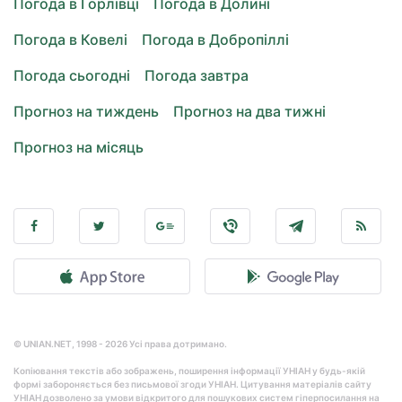
Погода в Горлівці
Погода в Долині
Погода в Ковелі
Погода в Добропіллі
Погода сьогодні
Погода завтра
Прогноз на тиждень
Прогноз на два тижні
Прогноз на місяць
© UNIAN.NET, 1998 - 2026 Усі права дотримано.
Копіювання текстів або зображень, поширення інформації УНІАН у будь-якій
формі забороняється без письмової згоди УНІАН. Цитування матеріалів сайту
УНІАН дозволено за умови відкритого для пошукових систем гіперпосилання на