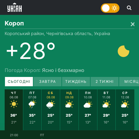
Короп
Коропський район, Чернігівська область, Україна
+28°
Погода Короп
: Ясно і безхмарно
СЬОГОДНІ
ЗАВТРА
ТИЖДЕНЬ
2 ТИЖНІ
МІСЯЦ
ЧТ
ПТ
СБ
НД
ПН
ВТ
СР
06.08
07.08
08.08
09.08
10.08
11.08
12.08
36°
35°
25°
25°
27°
29°
25°
21°
22°
20°
15°
13°
16°
16°
21:00
ПТ