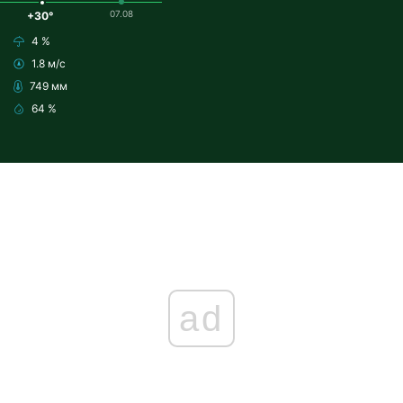
07.08
+30°
4 %
1.8 м/с
749 мм
64 %
ad