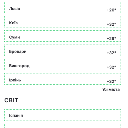
Львів
+26°
Київ
+32°
Суми
+29°
Бровари
+32°
Вишгород
+32°
Ірпінь
+32°
Усі міста
СВІТ
Іспанія