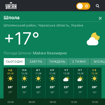
Шпола
Шполянський район, Черкаська область, Україна
+17°
Погода Шпола
: Майже безхмарно
СЬОГОДНІ
ЗАВТРА
ТИЖДЕНЬ
2 ТИЖНІ
МІСЯЦ
НД
ПН
ВТ
СР
ЧТ
ПТ
СБ
09.08
10.08
11.08
12.08
13.08
14.08
15.08
26°
29°
33°
25°
23°
26°
29°
17°
15°
16°
16°
12°
11°
14°
03:00
06:00
09:00
12:00
15:00