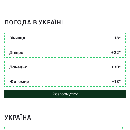
ПОГОДА В УКРАЇНІ
Вінниця
+18°
Дніпро
+22°
Донецьк
+30°
Житомир
+18°
Розгорнути
УКРАЇНА