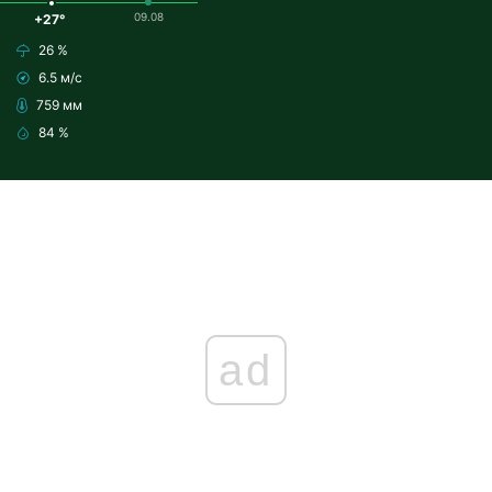
09.08
+27°
26 %
6.5 м/с
759 мм
84 %
ad