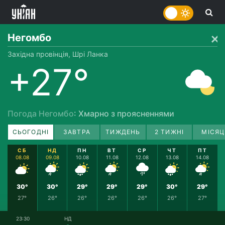
Негомбо
Західна провінція, Шрі Ланка
+27°
Погода Негомбо
: Хмарно з проясненнями
СЬОГОДНІ
ЗАВТРА
ТИЖДЕНЬ
2 ТИЖНІ
МІСЯЦ
СБ
НД
ПН
ВТ
СР
ЧТ
ПТ
08.08
09.08
10.08
11.08
12.08
13.08
14.08
30°
30°
29°
29°
29°
30°
29°
27°
26°
26°
26°
26°
26°
27°
23:30
НД