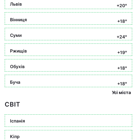
Львів
+20°
Вінниця
+18°
Суми
+24°
Ржищів
+19°
Обухів
+18°
Буча
+18°
Усі міста
СВІТ
Іспанія
Кіпр