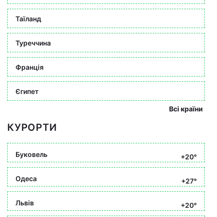
Таїланд
Туреччина
Франція
Єгипет
Всі країни
КУРОРТИ
Буковель
+20°
Одеса
+27°
Львів
+20°