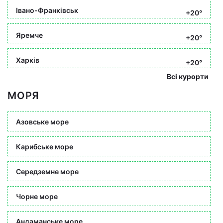
Івано-Франківськ
+20°
Яремче
+20°
Харків
+20°
Всі курорти
МОРЯ
Азовське море
Карибське море
Середземне море
Чорне море
Андаманське море