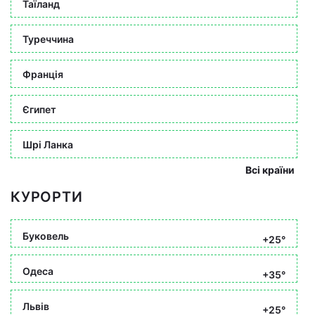
Таїланд
Туреччина
Франція
Єгипет
Шрі Ланка
Всі країни
КУРОРТИ
Буковель
+25°
Одеса
+35°
Львів
+25°