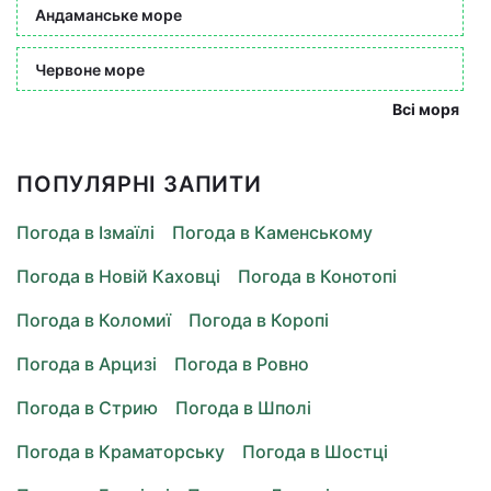
Андаманське море
Червоне море
Всі моря
ПОПУЛЯРНІ ЗАПИТИ
Погода в Ізмаїлі
Погода в Каменському
Погода в Новій Каховці
Погода в Конотопі
Погода в Коломиї
Погода в Коропі
Погода в Арцизі
Погода в Ровно
Погода в Стрию
Погода в Шполі
Погода в Краматорську
Погода в Шостці