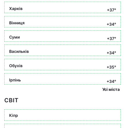
Харків
+37°
Вінниця
+34°
Суми
+37°
Васильків
+34°
Обухів
+35°
Ірпінь
+34°
Усі міста
СВІТ
Кіпр