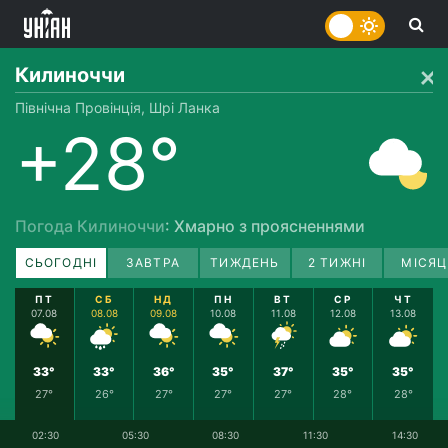
Килиноччи
Північна Провінція, Шрі Ланка
+28°
Погода Килиноччи
: Хмарно з проясненнями
СЬОГОДНІ
ЗАВТРА
ТИЖДЕНЬ
2 ТИЖНІ
МІСЯЦ
ПТ
СБ
НД
ПН
ВТ
СР
ЧТ
07.08
08.08
09.08
10.08
11.08
12.08
13.08
33°
33°
36°
35°
37°
35°
35°
27°
26°
27°
27°
27°
28°
28°
02:30
05:30
08:30
11:30
14:30