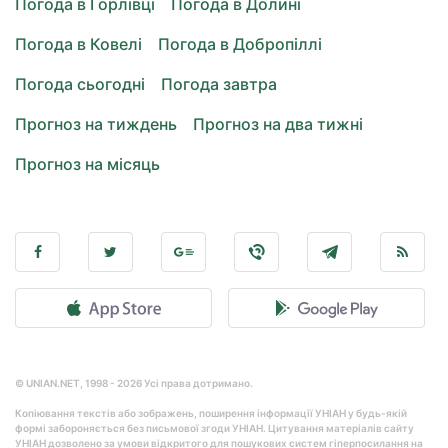
Погода в Горлівці
Погода в Долині
Погода в Ковелі
Погода в Добропіллі
Погода сьогодні
Погода завтра
Прогноз на тиждень
Прогноз на два тижні
Прогноз на місяць
© UNIAN.NET, 1998 - 2026 Усі права дотримано.
Копіювання текстів або зображень, поширення інформації УНІАН у будь-якій
формі забороняється без письмової згоди УНІАН. Цитування матеріалів сайту
УНІАН дозволено за умови відкритого для пошукових систем гіперпосилання на