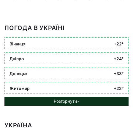
ПОГОДА В УКРАЇНІ
Вінниця
+22°
Дніпро
+24°
Донецьк
+33°
Житомир
+22°
Розгорнути
УКРАЇНА