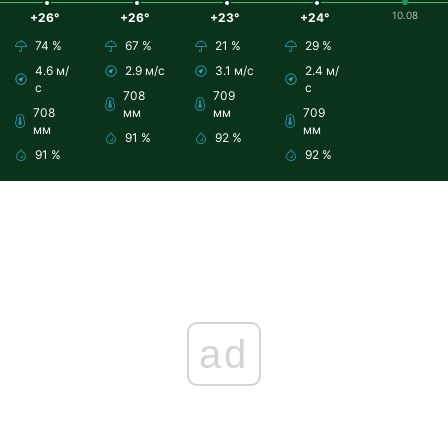
10.08
+26°
+26°
+23°
+24°
74 %
67 %
21 %
29 %
4.6 м/
2.9 м/с
3.1 м/с
2.4 м/
с
с
708
709
708
мм
мм
709
мм
мм
91 %
92 %
91 %
92 %
ad