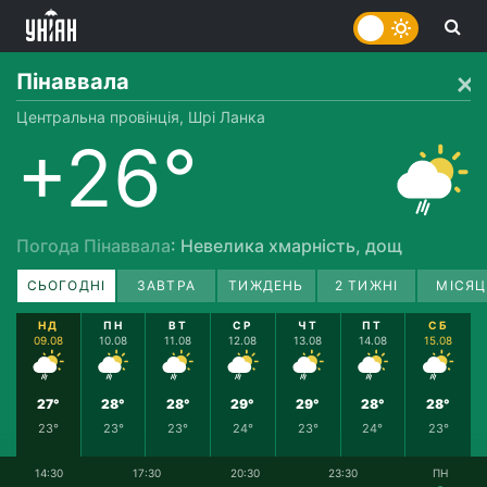
Пінаввала
Центральна провінція, Шрі Ланка
+26°
Погода Пінаввала
: Невелика хмарність, дощ
СЬОГОДНІ
ЗАВТРА
ТИЖДЕНЬ
2 ТИЖНІ
МІСЯЦ
НД
ПН
ВТ
СР
ЧТ
ПТ
СБ
09.08
10.08
11.08
12.08
13.08
14.08
15.08
27°
28°
28°
29°
29°
28°
28°
23°
23°
23°
24°
23°
24°
23°
14:30
17:30
20:30
23:30
ПН