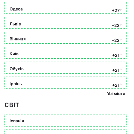
Одеса
+27°
Львів
+22°
Вінниця
+22°
Київ
+21°
Обухів
+21°
Ірпінь
+21°
Усі міста
СВІТ
Іспанія