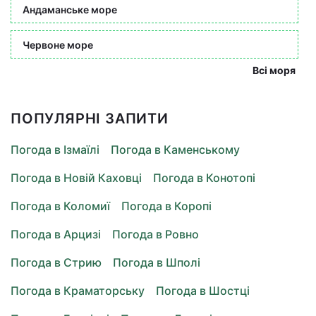
Андаманське море
Червоне море
Всі моря
ПОПУЛЯРНІ ЗАПИТИ
Погода в Ізмаїлі
Погода в Каменському
Погода в Новій Каховці
Погода в Конотопі
Погода в Коломиї
Погода в Коропі
Погода в Арцизі
Погода в Ровно
Погода в Стрию
Погода в Шполі
Погода в Краматорську
Погода в Шостці