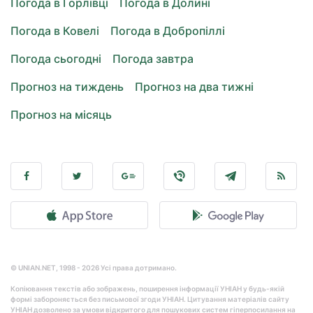
Погода в Горлівці
Погода в Долині
Погода в Ковелі
Погода в Добропіллі
Погода сьогодні
Погода завтра
Прогноз на тиждень
Прогноз на два тижні
Прогноз на місяць
© UNIAN.NET, 1998 - 2026 Усі права дотримано.
Копіювання текстів або зображень, поширення інформації УНІАН у будь-якій
формі забороняється без письмової згоди УНІАН. Цитування матеріалів сайту
УНІАН дозволено за умови відкритого для пошукових систем гіперпосилання на