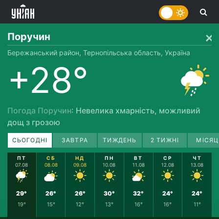
Поручин
Бережанський район, Тернопільська область, Україна
+28°
Погода Поручин
: Невелика хмарність, можливий
дощ з грозою
СЬОГОДНІ
ЗАВТРА
ТИЖДЕНЬ
2 ТИЖНІ
МІСЯЦ
ПТ
СБ
НД
ПН
ВТ
СР
ЧТ
07.08
08.08
09.08
10.08
11.08
12.08
13.08
29°
26°
26°
30°
32°
24°
24°
19°
15°
12°
13°
16°
16°
11°