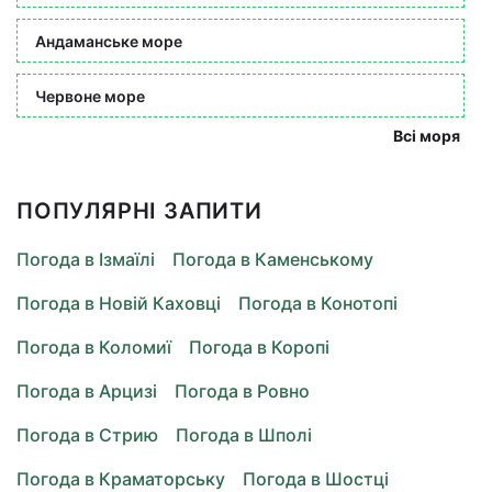
Андаманське море
Червоне море
Всі моря
ПОПУЛЯРНІ ЗАПИТИ
Погода в Ізмаїлі
Погода в Каменському
Погода в Новій Каховці
Погода в Конотопі
Погода в Коломиї
Погода в Коропі
Погода в Арцизі
Погода в Ровно
Погода в Стрию
Погода в Шполі
Погода в Краматорську
Погода в Шостці