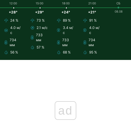
12:00
15:00
18:00
21:00
СБ
08.08
+28°
+29°
+24°
+21°
24 %
73 %
89 %
91 %
4.0 м/
2.1 м/с
3.4 м/
4.0 м/
с
с
с
733
734
мм
733
734
мм
мм
мм
57 %
56 %
68 %
95 %
ad