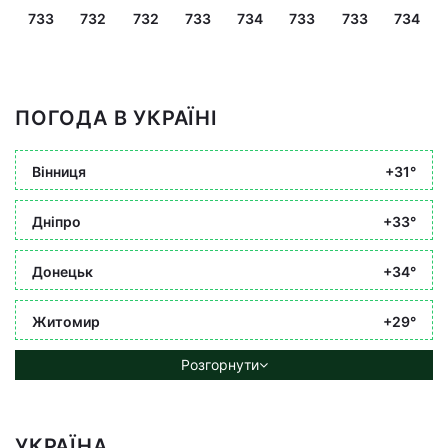
733
732
732
733
734
733
733
734
ПОГОДА В УКРАЇНІ
Вінниця
+31°
Дніпро
+33°
Донецьк
+34°
Житомир
+29°
Розгорнути
УКРАЇНА