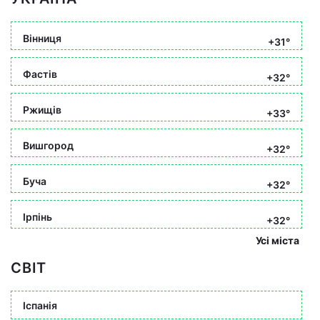
Вінниця
+31°
Фастів
+32°
Ржищів
+33°
Вишгород
+32°
Буча
+32°
Ірпінь
+32°
Усі міста
СВІТ
Іспанія