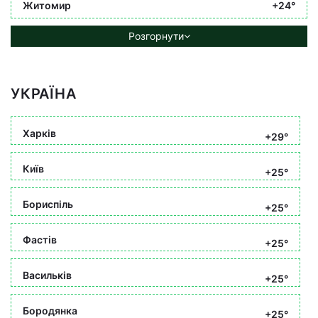
Житомир
+24°
Розгорнути
УКРАЇНА
Харків
+29°
Київ
+25°
Бориспіль
+25°
Фастів
+25°
Васильків
+25°
Бородянка
+25°