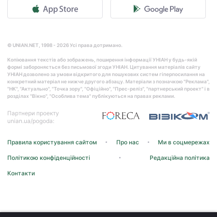
© UNIAN.NET, 1998 - 2026 Усі права дотримано.
Копіювання текстів або зображень, поширення інформації УНІАН у будь-якій
формі забороняється без письмової згоди УНІАН. Цитування матеріалів сайту
УНІАН дозволено за умови відкритого для пошукових систем гіперпосилання на
конкретний матеріал не нижче другого абзацу. Матеріали з позначкою "Реклама",
"НК", "Актуально", "Точка зору", "Офіційно", "Прес-реліз", "партнерський проект" і в
розділах "Вікно", "Особлива тема" публікуються на правах реклами.
Партнери проекту
unian.ua/pogoda:
Правила користування сайтом
Про нас
Ми в соцмережах
Політикою конфіденційності
Редакційна політика
Контакти