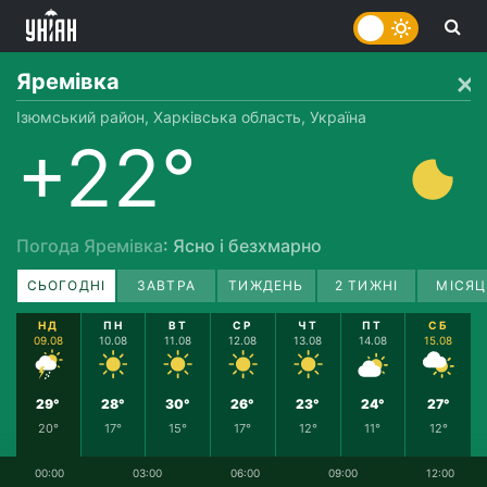
Яремівка
Ізюмський район, Харківська область, Україна
+22°
Погода Яремівка
: Ясно і безхмарно
СЬОГОДНІ
ЗАВТРА
ТИЖДЕНЬ
2 ТИЖНІ
МІСЯЦ
НД
ПН
ВТ
СР
ЧТ
ПТ
СБ
09.08
10.08
11.08
12.08
13.08
14.08
15.08
29°
28°
30°
26°
23°
24°
27°
20°
17°
15°
17°
12°
11°
12°
00:00
03:00
06:00
09:00
12:00