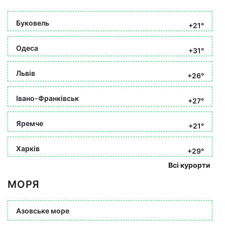
Буковель
+21°
Одеса
+31°
Львів
+26°
Івано-Франківськ
+27°
Яремче
+21°
Харків
+29°
Всі курорти
МОРЯ
Азовське море