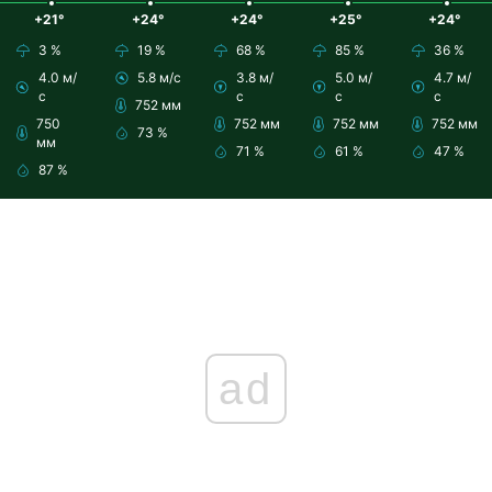
+21°
+24°
+24°
+25°
+24°
3 %
19 %
68 %
85 %
36 %
4.0 м/
5.8 м/с
3.8 м/
5.0 м/
4.7 м/
с
с
с
с
752 мм
750
752 мм
752 мм
752 мм
73 %
мм
71 %
61 %
47 %
87 %
ad