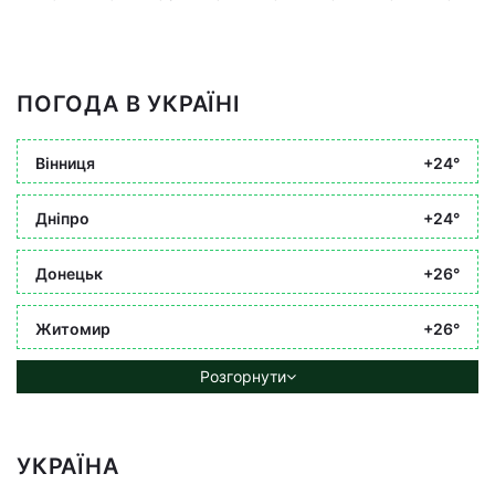
ПОГОДА В УКРАЇНІ
Вінниця
+24°
Дніпро
+24°
Донецьк
+26°
Житомир
+26°
Розгорнути
УКРАЇНА