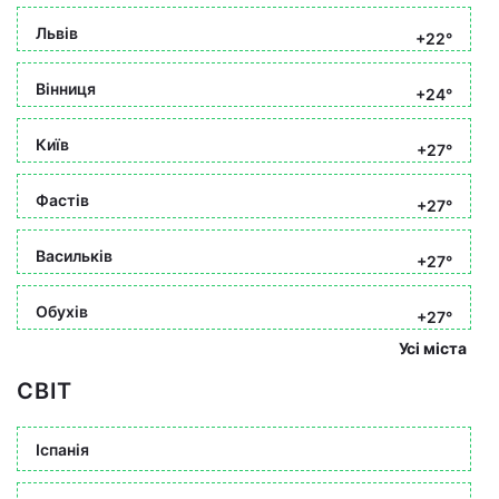
Львів
+22°
Вінниця
+24°
Київ
+27°
Фастів
+27°
Васильків
+27°
Обухів
+27°
Усі міста
СВІТ
Іспанія