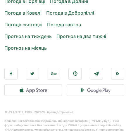
Погода в Горлівці
Погода в Долині
Погода в Ковелі
Погода в Добропіллі
Погода сьогодні
Погода завтра
Прогноз на тиждень
Прогноз на два тижні
Прогноз на місяць
© UNIAN.NET, 1998 - 2026 Усі права дотримано.
Копіювання текстів або зображень, поширення інформації УНІАН у будь-якій
формі забороняється без письмової згоди УНІАН. Цитування матеріалів сайту
УНІАН дозволено за умови відкритого для пошукових систем гіперпосилання на