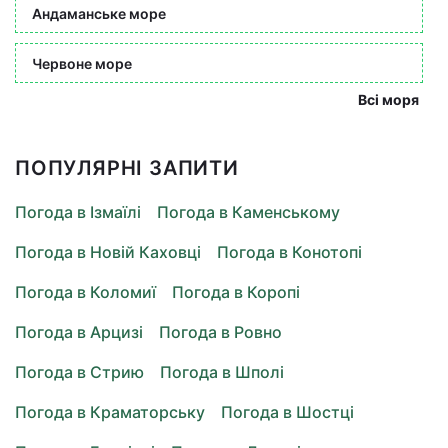
Андаманське море
Червоне море
Всі моря
ПОПУЛЯРНІ ЗАПИТИ
Погода в Ізмаїлі
Погода в Каменському
Погода в Новій Каховці
Погода в Конотопі
Погода в Коломиї
Погода в Коропі
Погода в Арцизі
Погода в Ровно
Погода в Стрию
Погода в Шполі
Погода в Краматорську
Погода в Шостці