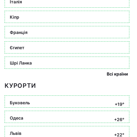
Італія
Кіпр
Франція
Єгипет
Шрі Ланка
Всі країни
КУРОРТИ
Буковель
+19°
Одеса
+26°
Львів
+22°