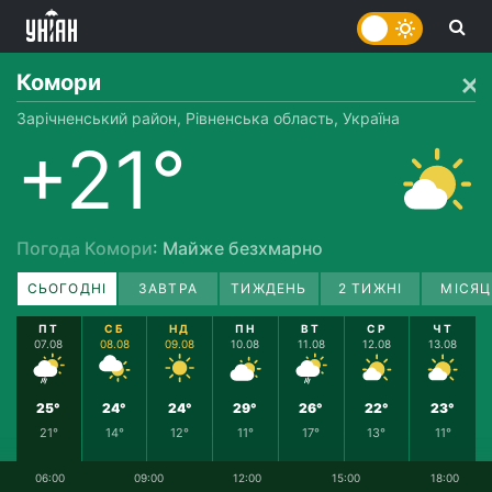
Комори
Зарічненський район, Рівненська область, Україна
+21°
Погода Комори
: Майже безхмарно
СЬОГОДНІ
ЗАВТРА
ТИЖДЕНЬ
2 ТИЖНІ
МІСЯЦ
ПТ
СБ
НД
ПН
ВТ
СР
ЧТ
07.08
08.08
09.08
10.08
11.08
12.08
13.08
25°
24°
24°
29°
26°
22°
23°
21°
14°
12°
11°
17°
13°
11°
06:00
09:00
12:00
15:00
18:00