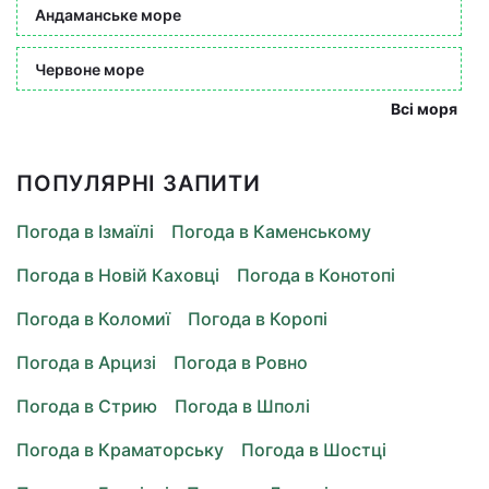
Андаманське море
Червоне море
Всі моря
ПОПУЛЯРНІ ЗАПИТИ
Погода в Ізмаїлі
Погода в Каменському
Погода в Новій Каховці
Погода в Конотопі
Погода в Коломиї
Погода в Коропі
Погода в Арцизі
Погода в Ровно
Погода в Стрию
Погода в Шполі
Погода в Краматорську
Погода в Шостці