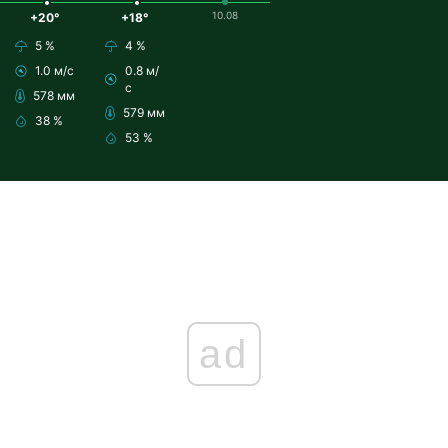
10.08
+20°
+18°
5 %
4 %
1.0 м/с
0.8 м/
с
578 мм
579 мм
38 %
53 %
ad