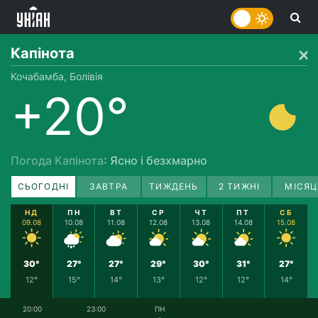
Капінота
Кочабамба, Болівія
+20°
Погода Капінота
: Ясно і безхмарно
СЬОГОДНІ
ЗАВТРА
ТИЖДЕНЬ
2 ТИЖНІ
МІСЯЦ
НД
ПН
ВТ
СР
ЧТ
ПТ
СБ
09.08
10.08
11.08
12.08
13.08
14.08
15.08
30°
27°
27°
29°
30°
31°
27°
12°
15°
14°
13°
12°
12°
14°
20:00
23:00
ПН