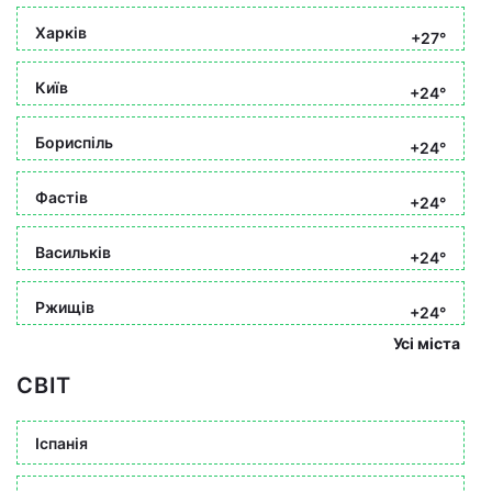
Харків
+27°
Київ
+24°
Бориспіль
+24°
Фастів
+24°
Васильків
+24°
Ржищів
+24°
Усі міста
СВІТ
Іспанія