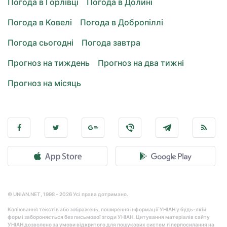
Погода в Горлівці
Погода в Долині
Погода в Ковелі
Погода в Добропіллі
Погода сьогодні
Погода завтра
Прогноз на тиждень
Прогноз на два тижні
Прогноз на місяць
© UNIAN.NET, 1998 - 2026 Усі права дотримано.
Копіювання текстів або зображень, поширення інформації УНІАН у будь-якій
формі забороняється без письмової згоди УНІАН. Цитування матеріалів сайту
УНІАН дозволено за умови відкритого для пошукових систем гіперпосилання на