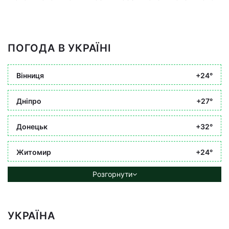
ПОГОДА В УКРАЇНІ
Вінниця
+24°
Дніпро
+27°
Донецьк
+32°
Житомир
+24°
Розгорнути
УКРАЇНА