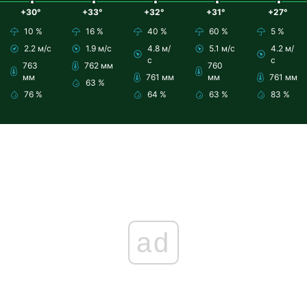
+30°
+33°
+32°
+31°
+27°
10 %
16 %
40 %
60 %
5 %
2.2 м/с
1.9 м/с
4.8 м/
5.1 м/с
4.2 м/
с
с
763
762 мм
760
мм
761 мм
мм
761 мм
63 %
76 %
64 %
63 %
83 %
ad