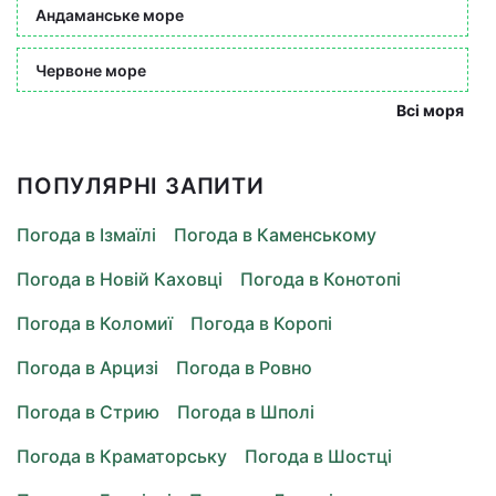
Андаманське море
Червоне море
Всі моря
ПОПУЛЯРНІ ЗАПИТИ
Погода в Ізмаїлі
Погода в Каменському
Погода в Новій Каховці
Погода в Конотопі
Погода в Коломиї
Погода в Коропі
Погода в Арцизі
Погода в Ровно
Погода в Стрию
Погода в Шполі
Погода в Краматорську
Погода в Шостці