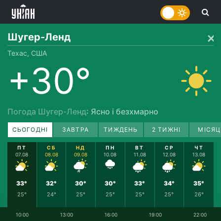
Шугер-Ленд
Техас, США
+30°
Погода Шугер-Ленд
: Ясно і безхмарно
СЬОГОДНІ
ЗАВТРА
ТИЖДЕНЬ
2 ТИЖНІ
МІСЯЦ
ПТ
СБ
НД
ПН
ВТ
СР
ЧТ
07.08
08.08
09.08
10.08
11.08
12.08
13.08
33°
32°
30°
30°
33°
34°
35°
25°
24°
25°
25°
25°
25°
26°
10:00
13:00
16:00
19:00
22:00