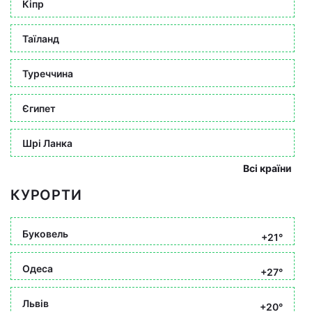
Кіпр
Таїланд
Туреччина
Єгипет
Шрі Ланка
Всі країни
КУРОРТИ
Буковель
+21°
Одеса
+27°
Львів
+20°