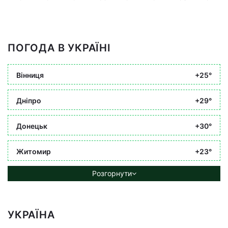
ПОГОДА В УКРАЇНІ
Вінниця
+25°
Дніпро
+29°
Донецьк
+30°
Житомир
+23°
Розгорнути
УКРАЇНА