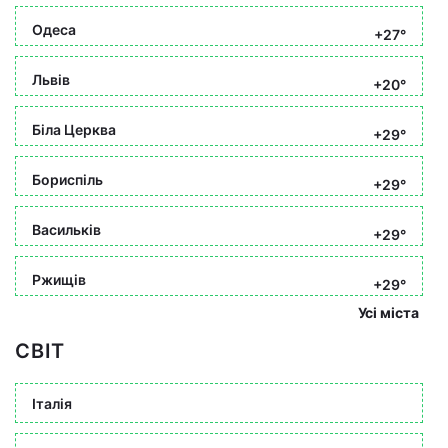
Одеса
+27°
Львів
+20°
Біла Церква
+29°
Бориспіль
+29°
Васильків
+29°
Ржищів
+29°
Усі міста
СВІТ
Італія