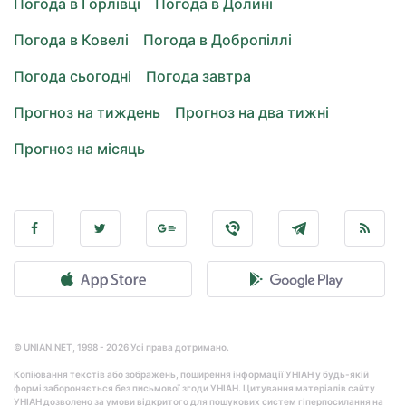
Погода в Горлівці
Погода в Долині
Погода в Ковелі
Погода в Добропіллі
Погода сьогодні
Погода завтра
Прогноз на тиждень
Прогноз на два тижні
Прогноз на місяць
© UNIAN.NET, 1998 - 2026 Усі права дотримано.
Копіювання текстів або зображень, поширення інформації УНІАН у будь-якій
формі забороняється без письмової згоди УНІАН. Цитування матеріалів сайту
УНІАН дозволено за умови відкритого для пошукових систем гіперпосилання на