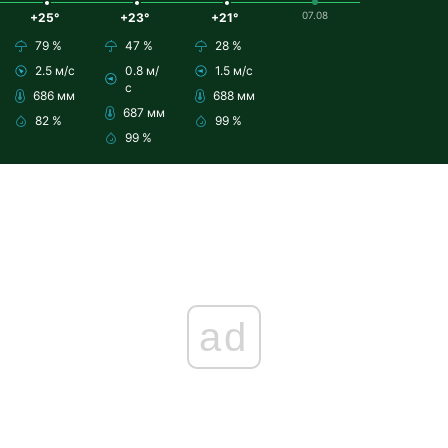
07.08
+25°
+23°
+21°
79 %
47 %
28 %
2.5 м/с
0.8 м/
1.5 м/с
с
686 мм
688 мм
687 мм
82 %
99 %
99 %
ad