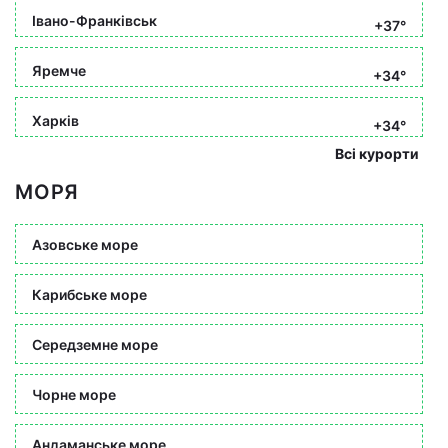
Івано-Франківськ
+37°
Яремче
+34°
Харків
+34°
Всі курорти
МОРЯ
Азовське море
Карибське море
Середземне море
Чорне море
Андаманське море