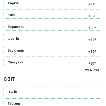
Харків
+34°
Київ
+39°
Бориспіль
+39°
Фастів
+39°
Васильків
+39°
Славутич
+37°
Усі міста
СВІТ
Італія
Таїланд