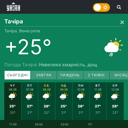
Тачіра
Тачіра, Венесуела
+25°
Погода Тачіра
: Невелика хмарність, дощ
СЬОГОДНІ
ЗАВТРА
ТИЖДЕНЬ
2 ТИЖНІ
МІСЯЦ
ЧТ
ПТ
СБ
НД
ПН
ВТ
СР
06.08
07.08
08.08
09.08
10.08
11.08
12.08
25°
27°
26°
25°
26°
27°
28°
20°
21°
22°
21°
21°
21°
22°
17:00
20:00
23:00
ПТ