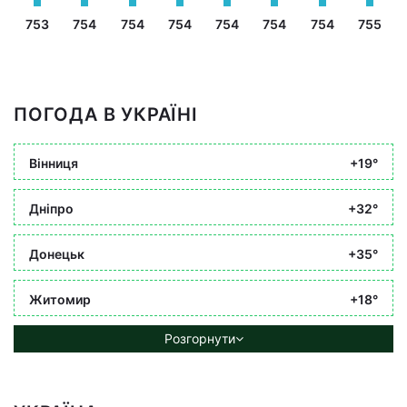
753
754
754
754
754
754
754
755
ПОГОДА В УКРАЇНІ
Вінниця
+19°
Дніпро
+32°
Донецьк
+35°
Житомир
+18°
Розгорнути