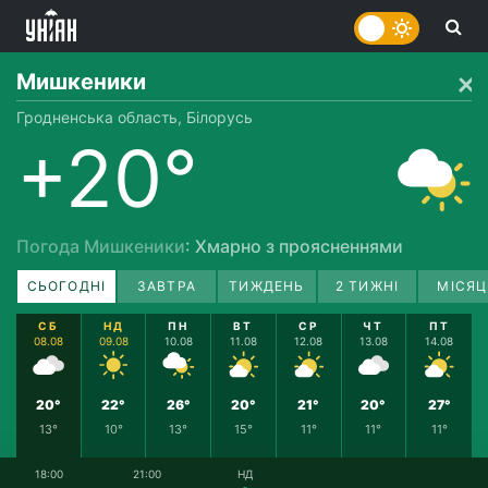
Мишкеники
Гродненська область, Білорусь
+20°
Погода Мишкеники
: Хмарно з проясненнями
СЬОГОДНІ
ЗАВТРА
ТИЖДЕНЬ
2 ТИЖНІ
МІСЯЦ
СБ
НД
ПН
ВТ
СР
ЧТ
ПТ
08.08
09.08
10.08
11.08
12.08
13.08
14.08
20°
22°
26°
20°
21°
20°
27°
13°
10°
13°
15°
11°
11°
11°
18:00
21:00
НД