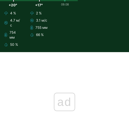
09.08
+20°
+17°
4 %
2 %
4.7 м/
3.1 м/с
с
755 мм
754
66 %
мм
50 %
ad