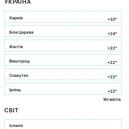
УКРАЇНА
Харків
+33°
Біла Церква
+24°
Фастів
+22°
Вишгород
+22°
Славутич
+22°
Ірпінь
+22°
Усі міста
СВІТ
Іспанія