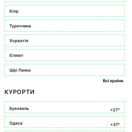
Кіпр
Туреччина
Хорватія
Єгипет
Шрі Ланка
Всі країни
КУРОРТИ
Буковель
+27°
Одеса
+37°