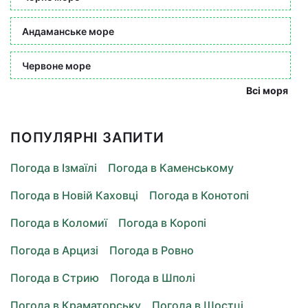
Андаманське море
Червоне море
Всі моря
ПОПУЛЯРНІ ЗАПИТИ
Погода в Ізмаїлі
Погода в Каменському
Погода в Новій Каховці
Погода в Конотопі
Погода в Коломиї
Погода в Коропі
Погода в Арцизі
Погода в Ровно
Погода в Стрию
Погода в Шполі
Погода в Краматорську
Погода в Шостці