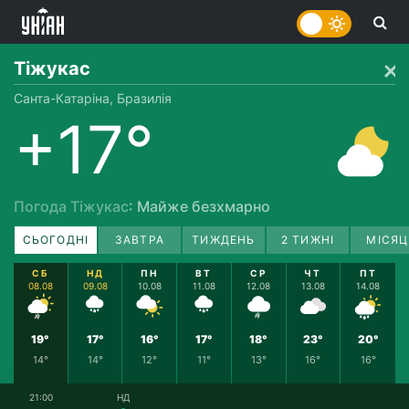
Тіжукас
Санта-Катаріна, Бразилія
+17°
Погода Тіжукас
: Майже безхмарно
СЬОГОДНІ
ЗАВТРА
ТИЖДЕНЬ
2 ТИЖНІ
МІСЯЦ
СБ
НД
ПН
ВТ
СР
ЧТ
ПТ
08.08
09.08
10.08
11.08
12.08
13.08
14.08
19°
17°
16°
17°
18°
23°
20°
14°
14°
12°
11°
13°
16°
16°
21:00
НД