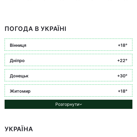
ПОГОДА В УКРАЇНІ
Вінниця
+18°
Дніпро
+22°
Донецьк
+30°
Житомир
+18°
Розгорнути
УКРАЇНА