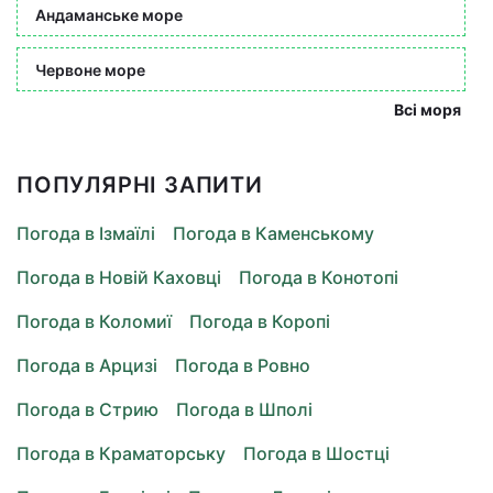
Андаманське море
Червоне море
Всі моря
ПОПУЛЯРНІ ЗАПИТИ
Погода в Ізмаїлі
Погода в Каменському
Погода в Новій Каховці
Погода в Конотопі
Погода в Коломиї
Погода в Коропі
Погода в Арцизі
Погода в Ровно
Погода в Стрию
Погода в Шполі
Погода в Краматорську
Погода в Шостці