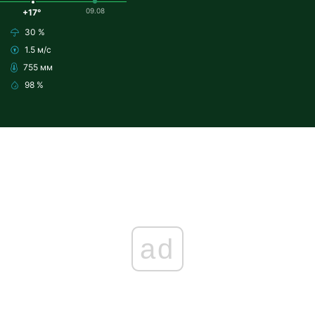
09.08
+17°
30 %
1.5 м/с
755 мм
98 %
ad