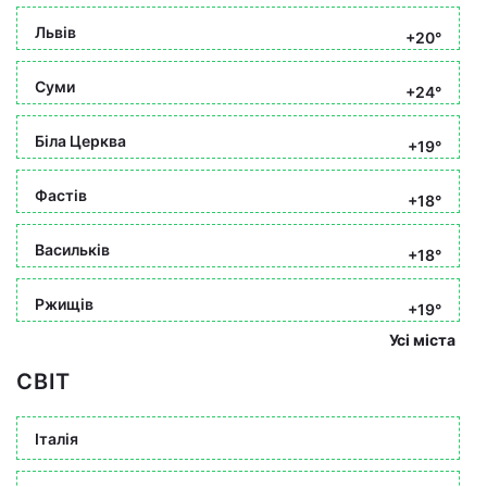
Львів
+20°
Суми
+24°
Біла Церква
+19°
Фастів
+18°
Васильків
+18°
Ржищів
+19°
Усі міста
СВІТ
Італія