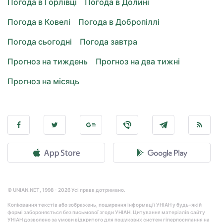
Погода в Горлівці
Погода в Долині
Погода в Ковелі
Погода в Добропіллі
Погода сьогодні
Погода завтра
Прогноз на тиждень
Прогноз на два тижні
Прогноз на місяць
© UNIAN.NET, 1998 - 2026 Усі права дотримано.
Копіювання текстів або зображень, поширення інформації УНІАН у будь-якій
формі забороняється без письмової згоди УНІАН. Цитування матеріалів сайту
УНІАН дозволено за умови відкритого для пошукових систем гіперпосилання на