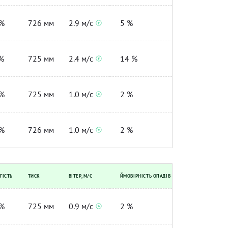
%
726 мм
2.9 м/с
5 %
%
725 мм
2.4 м/с
14 %
%
725 мм
1.0 м/с
2 %
%
726 мм
1.0 м/с
2 %
ГІСТЬ
ТИСК
ВІТЕР, М/С
ЙМОВІРНІСТЬ ОПАДІВ
%
725 мм
0.9 м/с
2 %