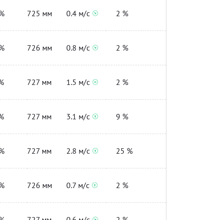
%
725 мм
0.4 м/с
2 %
%
726 мм
0.8 м/с
2 %
%
727 мм
1.5 м/с
2 %
%
727 мм
3.1 м/с
9 %
%
727 мм
2.8 м/с
25 %
%
726 мм
0.7 м/с
2 %
%
727 мм
0.6 м/с
2 %