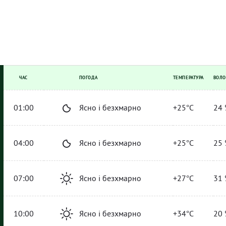
ЧАС
ПОГОДА
ТЕМПЕРАТУРА
ВОЛО
01:00
Ясно і безхмарно
+25°C
24 
04:00
Ясно і безхмарно
+25°C
25 
07:00
Ясно і безхмарно
+27°C
31 
10:00
Ясно і безхмарно
+34°C
20 