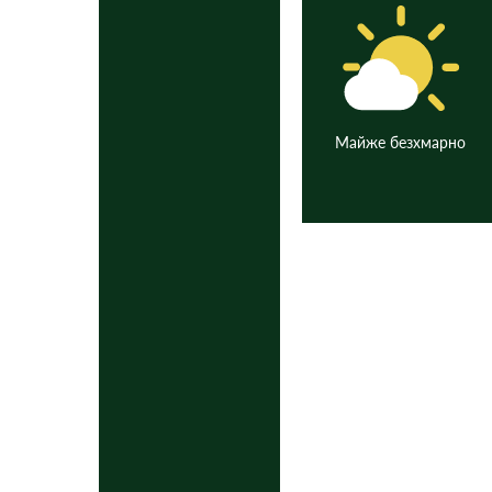
Майже безхмарно