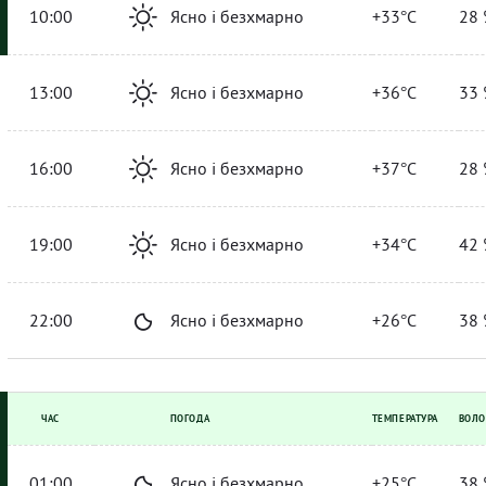
10:00
Ясно і безхмарно
+33°C
28 
13:00
Ясно і безхмарно
+36°C
33 
16:00
Ясно і безхмарно
+37°C
28 
19:00
Ясно і безхмарно
+34°C
42 
22:00
Ясно і безхмарно
+26°C
38 
ЧАС
ПОГОДА
ТЕМПЕРАТУРА
ВОЛО
01:00
Ясно і безхмарно
+25°C
38 