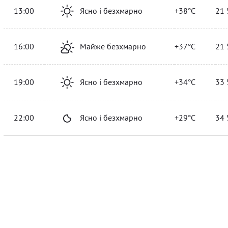
13:00
Ясно і безхмарно
+38°C
21 
16:00
Майже безхмарно
+37°C
21 
19:00
Ясно і безхмарно
+34°C
33 
22:00
Ясно і безхмарно
+29°C
34 