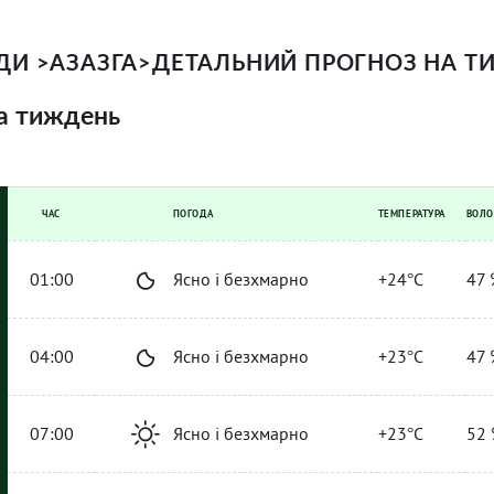
ОДИ
>
АЗАЗГА
>
ДЕТАЛЬНИЙ ПРОГНОЗ НА Т
а тиждень
ЧАС
ПОГОДА
ТЕМПЕРАТУРА
ВОЛО
01:00
Ясно і безхмарно
+24°C
47 
04:00
Ясно і безхмарно
+23°C
47 
07:00
Ясно і безхмарно
+23°C
52 