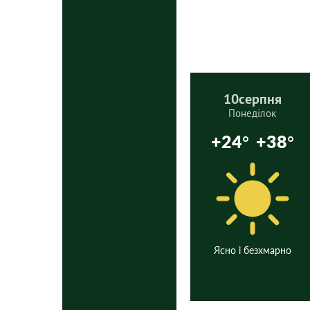
10
серпня
Понеділок
+24°
+38°
Ясно і безхмарно