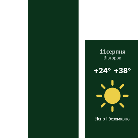
11
серпня
Вівторок
+24°
+38°
Ясно і безхмарно