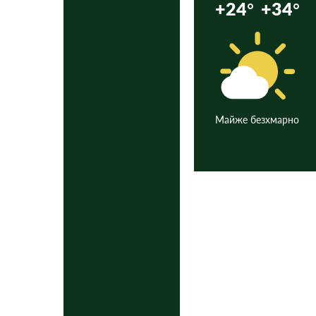
+24°
+34°
Майже безхмарно