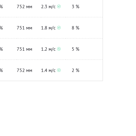
%
752 мм
2.3 м/с
3 %
%
751 мм
1.8 м/с
8 %
%
751 мм
1.2 м/с
5 %
%
752 мм
1.4 м/с
2 %