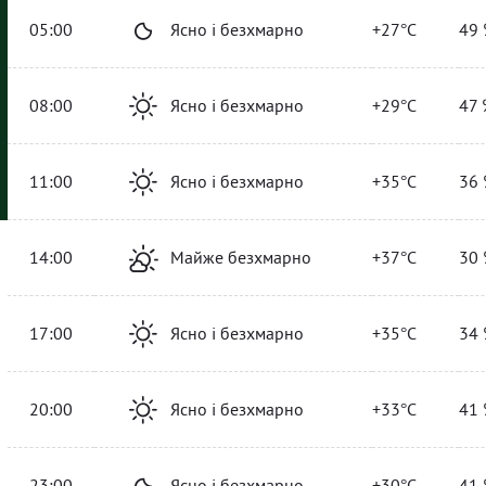
05:00
Ясно і безхмарно
+27°C
49 
08:00
Ясно і безхмарно
+29°C
47 
11:00
Ясно і безхмарно
+35°C
36 
14:00
Майже безхмарно
+37°C
30 
17:00
Ясно і безхмарно
+35°C
34 
20:00
Ясно і безхмарно
+33°C
41 
23:00
Ясно і безхмарно
+30°C
41 