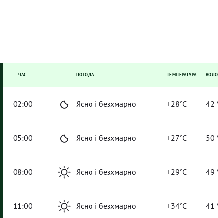
ЧАС
ПОГОДА
ТЕМПЕРАТУРА
ВОЛО
02:00
Ясно і безхмарно
+28°C
42 
05:00
Ясно і безхмарно
+27°C
50 
08:00
Ясно і безхмарно
+29°C
49 
11:00
Ясно і безхмарно
+34°C
41 