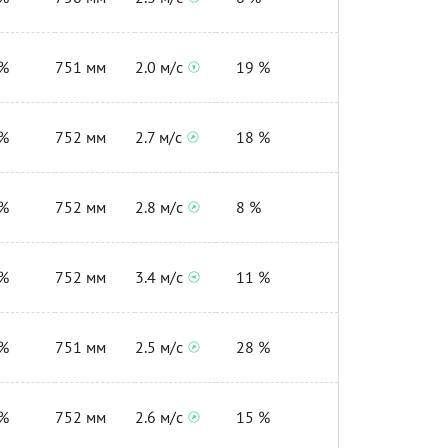
%
751 мм
2.0 м/с
19 %
%
752 мм
2.7 м/с
18 %
%
752 мм
2.8 м/с
8 %
%
752 мм
3.4 м/с
11 %
%
751 мм
2.5 м/с
28 %
%
752 мм
2.6 м/с
15 %