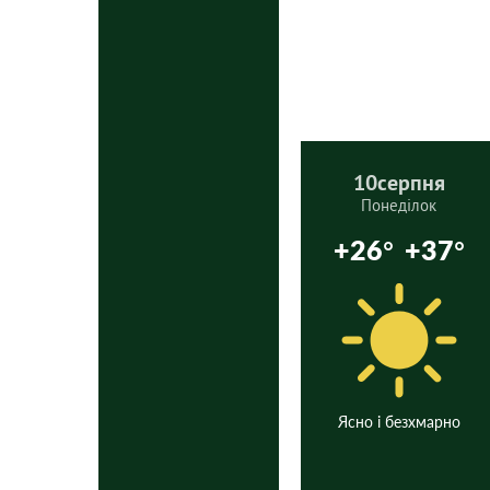
10
серпня
Понеділок
+26°
+37°
Ясно і безхмарно