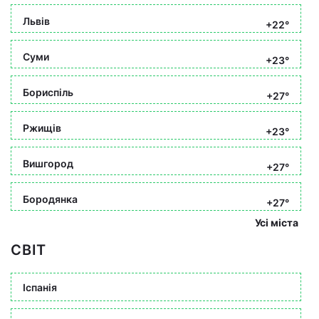
Львів
+22°
Суми
+23°
Бориспіль
+27°
Ржищів
+23°
Вишгород
+27°
Бородянка
+27°
Усі міста
СВІТ
Іспанія