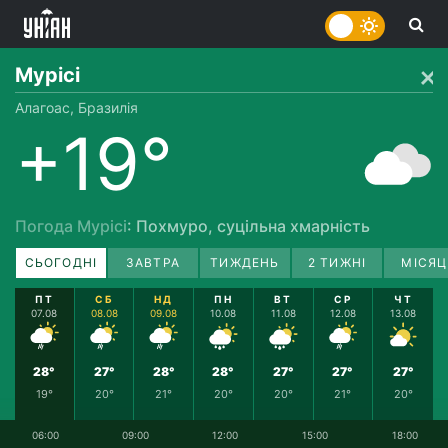
Мурісі
Алагоас, Бразилія
+19°
Погода Мурісі
: Похмуро, суцільна хмарність
СЬОГОДНІ
ЗАВТРА
ТИЖДЕНЬ
2 ТИЖНІ
МІСЯЦ
ПТ
СБ
НД
ПН
ВТ
СР
ЧТ
07.08
08.08
09.08
10.08
11.08
12.08
13.08
28°
27°
28°
28°
27°
27°
27°
19°
20°
21°
20°
20°
21°
20°
06:00
09:00
12:00
15:00
18:00