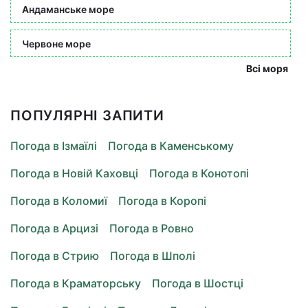
Андаманське море
Червоне море
Всі моря
ПОПУЛЯРНІ ЗАПИТИ
Погода в Ізмаїлі
Погода в Каменському
Погода в Новій Каховці
Погода в Конотопі
Погода в Коломиї
Погода в Коропі
Погода в Арцизі
Погода в Ровно
Погода в Стрию
Погода в Шполі
Погода в Краматорську
Погода в Шостці