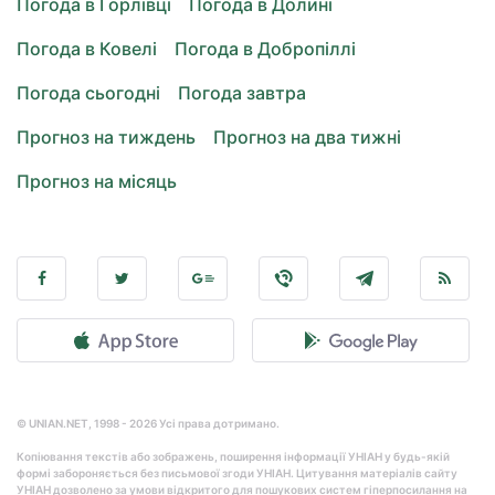
Погода в Горлівці
Погода в Долині
Погода в Ковелі
Погода в Добропіллі
Погода сьогодні
Погода завтра
Прогноз на тиждень
Прогноз на два тижні
Прогноз на місяць
© UNIAN.NET, 1998 - 2026 Усі права дотримано.
Копіювання текстів або зображень, поширення інформації УНІАН у будь-якій
формі забороняється без письмової згоди УНІАН. Цитування матеріалів сайту
УНІАН дозволено за умови відкритого для пошукових систем гіперпосилання на