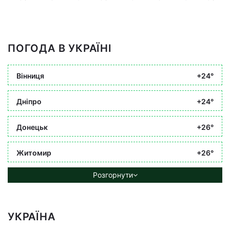
ПОГОДА В УКРАЇНІ
Вінниця
+24°
Дніпро
+24°
Донецьк
+26°
Житомир
+26°
Розгорнути
УКРАЇНА