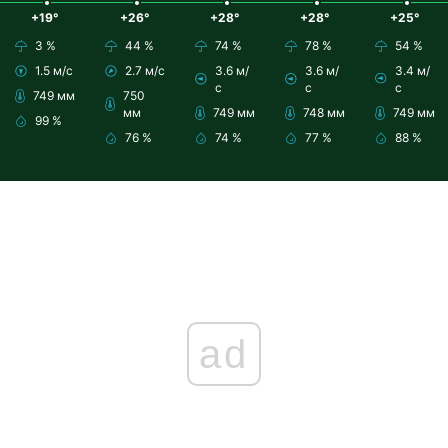
+19°
+26°
+28°
+28°
+25°
3 %
44 %
74 %
78 %
54 %
1.5 м/с
2.7 м/с
3.6 м/
3.6 м/
3.4 м/
с
с
с
749 мм
750
мм
749 мм
748 мм
749 мм
99 %
76 %
74 %
77 %
88 %
ad