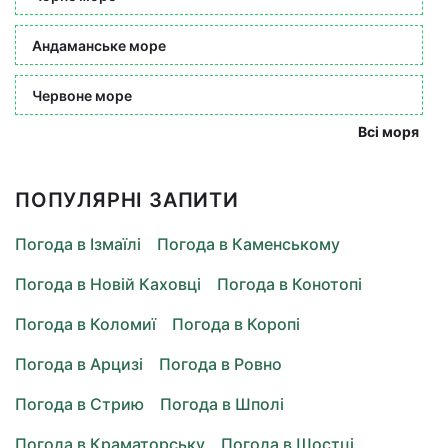
Андаманське море
Червоне море
Всі моря
ПОПУЛЯРНІ ЗАПИТИ
Погода в Ізмаїлі
Погода в Каменському
Погода в Новій Каховці
Погода в Конотопі
Погода в Коломиї
Погода в Коропі
Погода в Арцизі
Погода в Ровно
Погода в Стрию
Погода в Шполі
Погода в Краматорську
Погода в Шостці