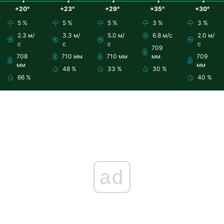
+20°
+23°
+29°
+35°
+30°
5 %
5 %
5 %
3 %
3 %
2.3 м/
3.3 м/
5.0 м/
6.8 м/с
2.0 м/
с
с
с
с
709
708
710 мм
710 мм
мм
709
мм
мм
48 %
33 %
30 %
66 %
40 %
ad