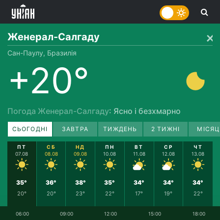
Женерал-Салгаду
Сан-Паулу, Бразилія
+20°
Погода Женерал-Салгаду
: Ясно і безхмарно
СЬОГОДНІ
ЗАВТРА
ТИЖДЕНЬ
2 ТИЖНІ
МІСЯЦ
ПТ
СБ
НД
ПН
ВТ
СР
ЧТ
07.08
08.08
09.08
10.08
11.08
12.08
13.08
35°
36°
38°
35°
34°
34°
34°
20°
20°
23°
22°
17°
19°
22°
06:00
09:00
12:00
15:00
18:00