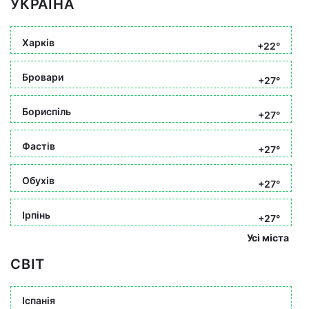
УКРАЇНА
Харків
+22°
Бровари
+27°
Бориспіль
+27°
Фастів
+27°
Обухів
+27°
Ірпінь
+27°
Усі міста
СВІТ
Іспанія