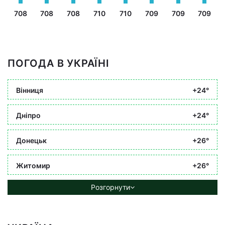
708
708
708
710
710
709
709
709
ПОГОДА В УКРАЇНІ
Вінниця
+24°
Дніпро
+24°
Донецьк
+26°
Житомир
+26°
Розгорнути