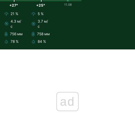
11.08
+27°
+25°
21 %
5 %
4.3 м/
3.7 м/
с
с
756 мм
758 мм
78 %
84 %
ad