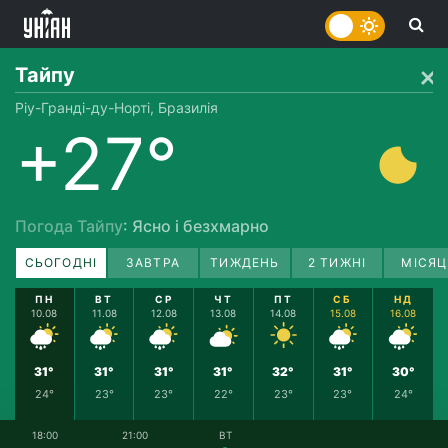
Тайпу
Ріу-Гранді-ду-Норті, Бразилія
+27°
Погода Тайпу
: Ясно і безхмарно
СЬОГОДНІ
ЗАВТРА
ТИЖДЕНЬ
2 ТИЖНІ
МІСЯЦ
ПН
ВТ
СР
ЧТ
ПТ
СБ
НД
10.08
11.08
12.08
13.08
14.08
15.08
16.08
31°
31°
31°
31°
32°
31°
30°
24°
23°
23°
22°
23°
23°
24°
18:00
21:00
ВТ