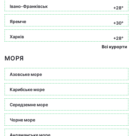
Івано-Франківськ
+28°
Яремче
+30°
Харків
+28°
Всі курорти
МОРЯ
Азовське море
Карибське море
Середземне море
Чорне море
Андаманське море