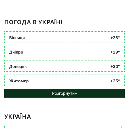
ПОГОДА В УКРАЇНІ
Вінниця
+28°
Дніпро
+29°
Донецьк
+30°
Житомир
+25°
Розгорнути
УКРАЇНА