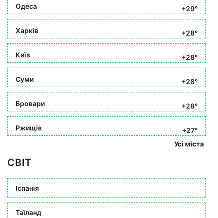
Одеса
+29°
Харків
+28°
Київ
+28°
Суми
+28°
Бровари
+28°
Ржищів
+27°
Усі міста
СВІТ
Іспанія
Таїланд