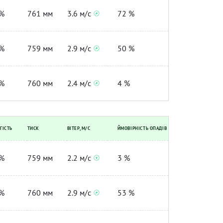
%
761 мм
3.6 м/с
72 %
%
759 мм
2.9 м/с
50 %
%
760 мм
2.4 м/с
4 %
ГІСТЬ
ТИСК
ВІТЕР, М/С
ЙМОВІРНІСТЬ ОПАДІВ
%
759 мм
2.2 м/с
3 %
%
760 мм
2.9 м/с
53 %