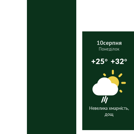
10
серпня
Понеділок
+25°
+32°
Невелика хмарність,
дощ