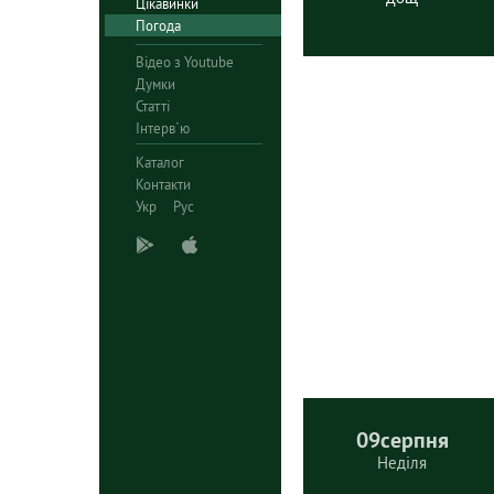
Цікавинки
Погода
Відео з Youtube
Думки
Статті
Інтерв`ю
Каталог
Контакти
Укр
Рус
09
серпня
Неділя