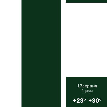
12
серпня
Середа
+23°
+30°