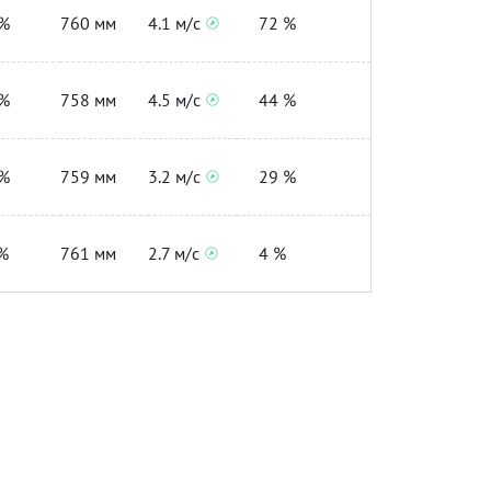
%
760 мм
4.1 м/с
72 %
%
758 мм
4.5 м/с
44 %
%
759 мм
3.2 м/с
29 %
%
761 мм
2.7 м/с
4 %