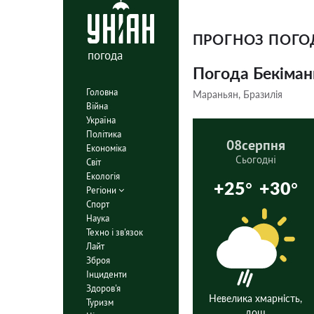
ПРОГНОЗ ПОГ
погода
Погода Бекіман
Головна
Мараньян, Бразилія
Війна
Україна
Політика
08
серпня
Економіка
Сьогодні
Світ
Екологія
+25°
+30°
Регіони
Спорт
Наука
Техно і зв'язок
Лайт
Зброя
Інциденти
Здоров'я
Невелика хмарність,
Туризм
дощ