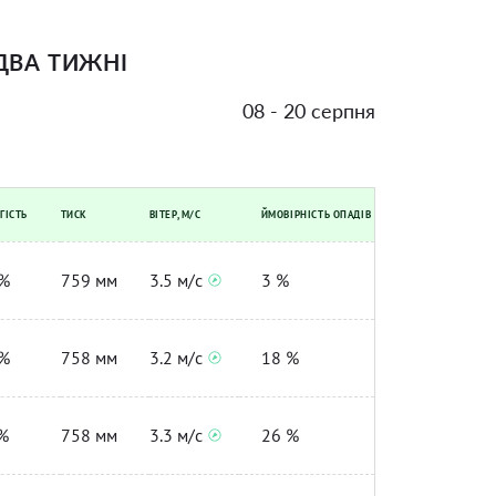
ДВА ТИЖНІ
08 - 20 серпня
ГІСТЬ
ТИСК
ВІТЕР, М/С
ЙМОВІРНІСТЬ ОПАДІВ
%
759 мм
3.5 м/с
3 %
%
758 мм
3.2 м/с
18 %
%
758 мм
3.3 м/с
26 %