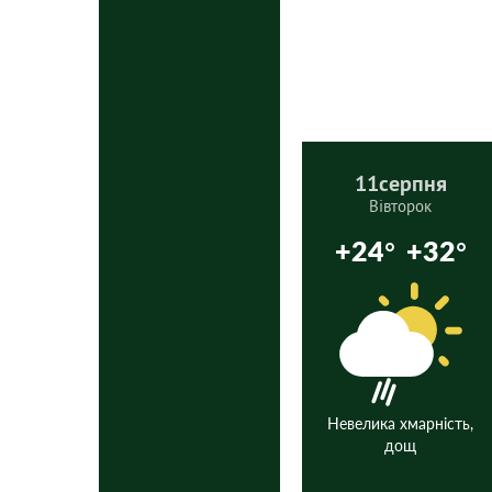
11
серпня
Вівторок
+24°
+32°
Невелика хмарність,
дощ