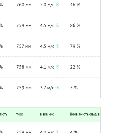
%
760 мм
5.0 м/с
46 %
%
759 мм
4.5 м/с
86 %
%
757 мм
4.5 м/с
79 %
%
758 мм
4.1 м/с
22 %
%
759 мм
3.7 м/с
5 %
ГІСТЬ
ТИСК
ВІТЕР, М/С
ЙМОВІРНІСТЬ ОПАДІВ
%
759 мм
4.0 м/с
4 %