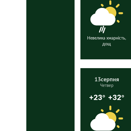
Невелика хмарність,
дощ
13
серпня
Четвер
+23°
+32°