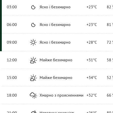
03:00
Ясно і безхмарно
+23°C
82 
06:00
Ясно і безхмарно
+23°C
81 
09:00
Ясно і безхмарно
+28°C
72 
12:00
Майже безхмарно
+31°C
58 
15:00
Майже безхмарно
+34°C
52 
18:00
Хмарно з проясненнями
+32°C
66 
21:00
Невелика хмарність
+26°C
80 