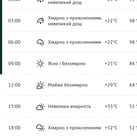
невеликий дощ
Хмарно з проясненнями,
03:00
+22°C
98 
невеликий дощ
06:00
Хмарно з проясненнями
+22°C
98 
09:00
Ясно і безхмарно
+25°C
86 
12:00
Майже безхмарно
+29°C
64 
15:00
Невелика хмарність
+33°C
51 
18:00
Хмарно з проясненнями
+32°C
52 