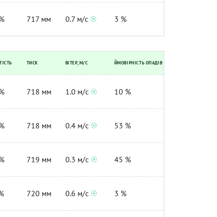
%
717 мм
0.7 м/с
3 %
ГІСТЬ
ТИСК
ВІТЕР, М/С
ЙМОВІРНІСТЬ ОПАДІВ
%
718 мм
1.0 м/с
10 %
%
718 мм
0.4 м/с
53 %
%
719 мм
0.3 м/с
45 %
%
720 мм
0.6 м/с
3 %