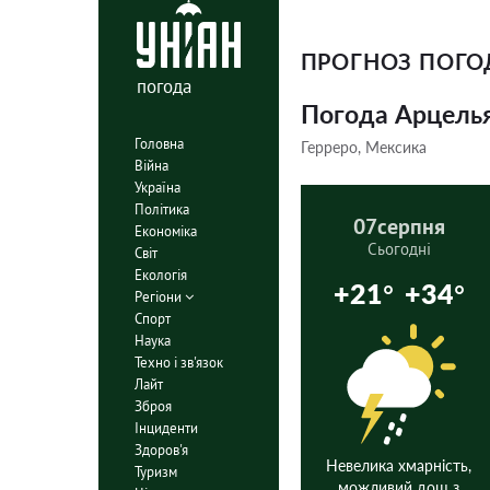
ПРОГНОЗ ПОГ
погода
Погода Арцель
Головна
Герреро, Мексика
Війна
Україна
Політика
07
серпня
Економіка
Сьогодні
Світ
Екологія
+21°
+34°
Регіони
Спорт
Наука
Техно і зв'язок
Лайт
Зброя
Інциденти
Здоров'я
Невелика хмарність,
Туризм
можливий дощ з