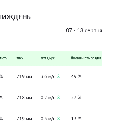
 ТИЖДЕНЬ
07 - 13 серпня
ГІСТЬ
ТИСК
ВІТЕР, М/С
ЙМОВІРНІСТЬ ОПАДІВ
%
719 мм
3.6 м/с
49 %
%
718 мм
0.2 м/с
57 %
%
719 мм
0.3 м/с
13 %