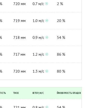
%
720 мм
0.7 м/с
2 %
%
719 мм
1.0 м/с
20 %
%
718 мм
0.9 м/с
54 %
%
717 мм
1.2 м/с
86 %
%
720 мм
1.3 м/с
80 %
ГІСТЬ
ТИСК
ВІТЕР, М/С
ЙМОВІРНІСТЬ ОПАДІВ
%
721 мм
0.8 м/с
54 %