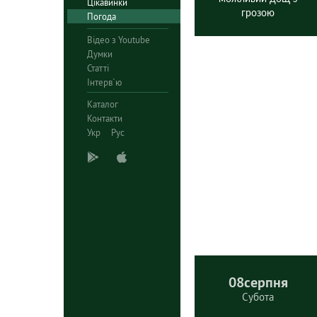
Цікавинки
грозою
Погода
Відео з Youtube
Думки
Статті
Інтерв`ю
Каталог
Контакти
Укр
Рус
08
серпня
Субота