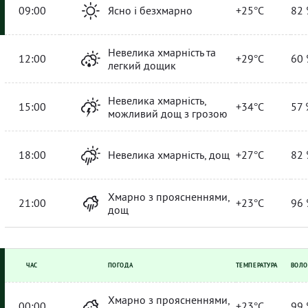
09:00
Ясно і безхмарно
+25°C
82 
Невелика хмарність та
12:00
+29°C
60 
легкий дощик
Невелика хмарність,
15:00
+34°C
57 
можливий дощ з грозою
18:00
Невелика хмарність, дощ
+27°C
82 
Хмарно з проясненнями,
21:00
+23°C
96 
дощ
ЧАС
ПОГОДА
ТЕМПЕРАТУРА
ВОЛО
Хмарно з проясненнями,
00:00
+23°C
99 