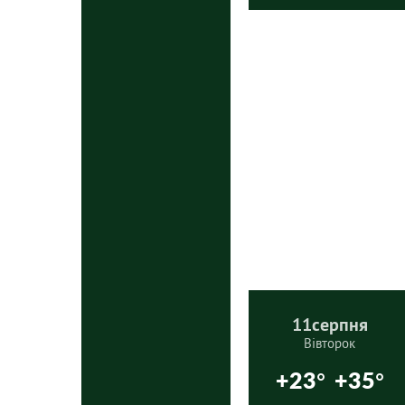
11
серпня
Вівторок
+23°
+35°