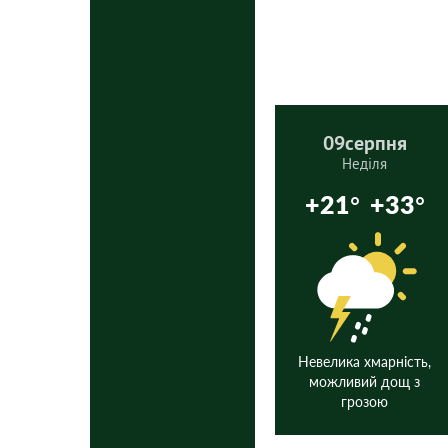
09
серпня
Неділя
+21°
+33°
Невелика хмарність,
можливий дощ з
грозою