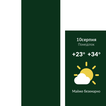
10
серпня
Понеділок
+23°
+34°
Майже безхмарно