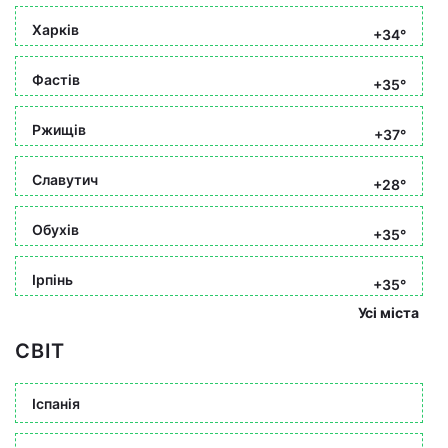
Харків
+34°
Фастів
+35°
Ржищів
+37°
Славутич
+28°
Обухів
+35°
Ірпінь
+35°
Усі міста
СВІТ
Іспанія