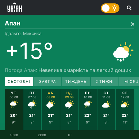
Апан
Ідальго, Мексика
+15°
Погода Апан
: Невелика хмарність та легкий дощик
СЬОГОДНІ
ЗАВТРА
ТИЖДЕНЬ
2 ТИЖНІ
МІСЯЦ
ЧТ
ПТ
СБ
НД
ПН
ВТ
СР
06.08
07.08
08.08
09.08
10.08
11.08
12.08
20°
21°
21°
21°
22°
21°
22°
9°
9°
9°
8°
9°
8°
11°
18:00
21:00
ПТ