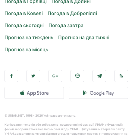
Погода в Горлівці
Погода в Долині
Погода в Ковелі
Погода в Добропіллі
Погода сьогодні
Погода завтра
Прогноз на тиждень
Прогноз на два тижні
Прогноз на місяць
© UNIAN.NET, 1998 - 2026 Усі права дотримано.
Копіювання текстів або зображень, поширення інформації УНІАН у будь-якій
формі забороняється без письмової згоди УНІАН. Цитування матеріалів сайту
УНІАН дозволено за умови відкритого для пошукових систем гіперпосилання на