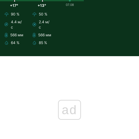
07.08
+17°
+13°
90 %
50 %
4.4 м/
2.4 м/
с
с
566 мм
566 мм
64 %
85 %
ad