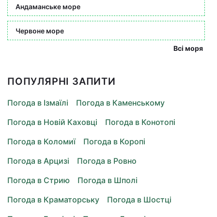
Андаманське море
Червоне море
Всі моря
ПОПУЛЯРНІ ЗАПИТИ
Погода в Ізмаїлі
Погода в Каменському
Погода в Новій Каховці
Погода в Конотопі
Погода в Коломиї
Погода в Коропі
Погода в Арцизі
Погода в Ровно
Погода в Стрию
Погода в Шполі
Погода в Краматорську
Погода в Шостці