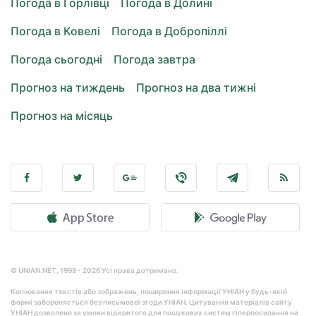
Погода в Горлівці
Погода в Долині
Погода в Ковелі
Погода в Добропіллі
Погода сьогодні
Погода завтра
Прогноз на тиждень
Прогноз на два тижні
Прогноз на місяць
© UNIAN.NET, 1998 - 2026 Усі права дотримано.
Копіювання текстів або зображень, поширення інформації УНІАН у будь-якій
формі забороняється без письмової згоди УНІАН. Цитування матеріалів сайту
УНІАН дозволено за умови відкритого для пошукових систем гіперпосилання на