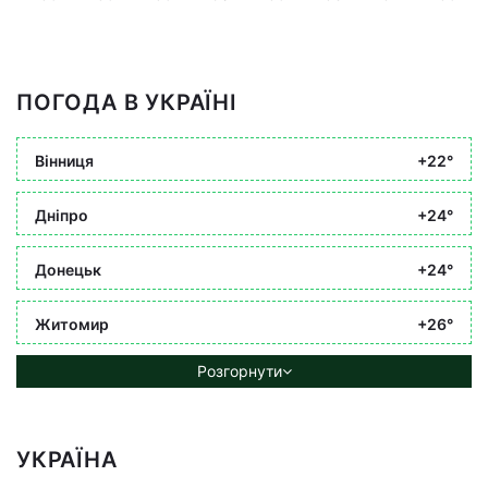
ПОГОДА В УКРАЇНІ
Вінниця
+22°
Дніпро
+24°
Донецьк
+24°
Житомир
+26°
Розгорнути
УКРАЇНА