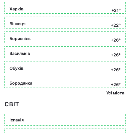
Харків
+21°
Вінниця
+22°
Бориспіль
+26°
Васильків
+26°
Обухів
+26°
Бородянка
+26°
Усі міста
СВІТ
Іспанія