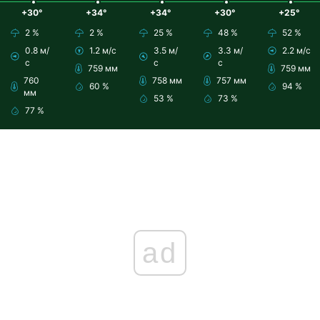
+30°
+34°
+34°
+30°
+25°
2 %
2 %
25 %
48 %
52 %
0.8 м/
1.2 м/с
3.5 м/
3.3 м/
2.2 м/с
с
с
с
759 мм
759 мм
760
758 мм
757 мм
60 %
94 %
мм
53 %
73 %
77 %
ad