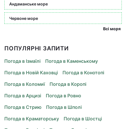
Андаманське море
Червоне море
Всі моря
ПОПУЛЯРНІ ЗАПИТИ
Погода в Ізмаїлі
Погода в Каменському
Погода в Новій Каховці
Погода в Конотопі
Погода в Коломиї
Погода в Коропі
Погода в Арцизі
Погода в Ровно
Погода в Стрию
Погода в Шполі
Погода в Краматорську
Погода в Шостці