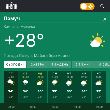
Помуч
Кампече, Мексика
+28°
Погода Помуч
: Майже безхмарно
СЬОГОДНІ
ЗАВТРА
ТИЖДЕНЬ
2 ТИЖНІ
МІСЯЦ
ПТ
СБ
НД
ПН
ВТ
СР
ЧТ
07.08
08.08
09.08
10.08
11.08
12.08
13.08
34°
34°
35°
35°
35°
34°
35°
23°
24°
23°
24°
23°
24°
25°
09:00
12:00
15:00
18:00
21:00