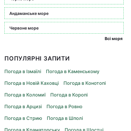
Андаманське море
Червоне море
Всі моря
ПОПУЛЯРНІ ЗАПИТИ
Погода в Ізмаїлі
Погода в Каменському
Погода в Новій Каховці
Погода в Конотопі
Погода в Коломиї
Погода в Коропі
Погода в Арцизі
Погода в Ровно
Погода в Стрию
Погода в Шполі
Погода в Краматорську
Погода в Шостці