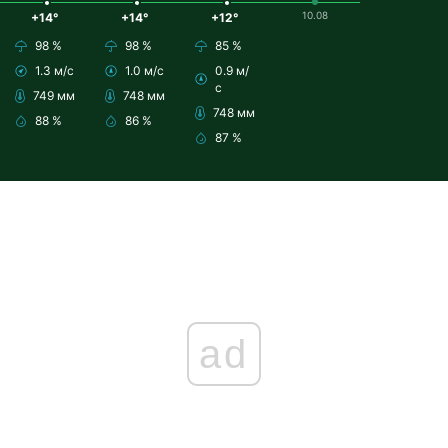
10.08
+14°
+14°
+12°
98 %
98 %
85 %
1.3 м/с
1.0 м/с
0.9 м/
с
749 мм
748 мм
748 мм
88 %
86 %
87 %
ad