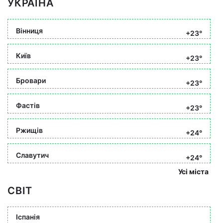
УКРАЇНА
Вінниця
+23°
Київ
+23°
Бровари
+23°
Фастів
+23°
Ржищів
+24°
Славутич
+24°
Усі міста
СВІТ
Іспанія