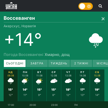
Воссеванген
Акерсхус, Норвегія
+14°
Погода Воссеванген
: Хмарно, дощ
СЬОГОДНІ
ЗАВТРА
ТИЖДЕНЬ
2 ТИЖНІ
МІСЯЦ
НД
ПН
ВТ
СР
ЧТ
ПТ
СБ
09.08
10.08
11.08
12.08
13.08
14.08
15.08
15°
14°
15°
15°
18°
17°
19°
12°
11°
9°
8°
12°
13°
14°
17:00
20:00
23:00
ПН