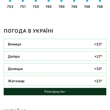
753
751
750
749
749
749
748
748
ПОГОДА В УКРАЇНІ
Вінниця
+23°
Дніпро
+27°
Донецьк
+33°
Житомир
+23°
Розгорнути