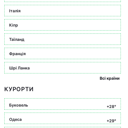
Італія
Кіпр
Таїланд
Франція
Шрі Ланка
Всі країни
КУРОРТИ
Буковель
+28°
Одеса
+29°