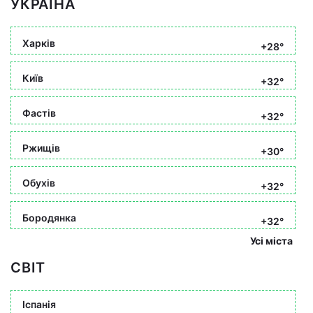
УКРАЇНА
Харків
+28°
Київ
+32°
Фастів
+32°
Ржищів
+30°
Обухів
+32°
Бородянка
+32°
Усі міста
СВІТ
Іспанія