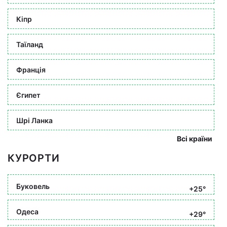
Кіпр
Таїланд
Франція
Єгипет
Шрі Ланка
Всі країни
КУРОРТИ
Буковель
+25°
Одеса
+29°