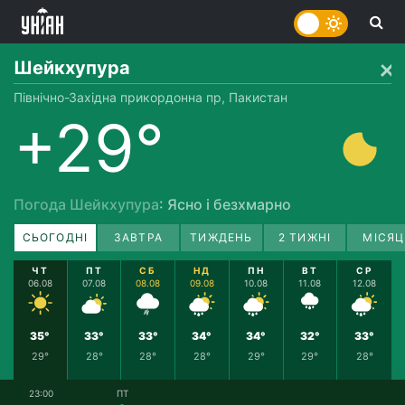
Шейкхупура
Північно-Західна прикордонна пр, Пакистан
+29°
Погода Шейкхупура
: Ясно і безхмарно
СЬОГОДНІ
ЗАВТРА
ТИЖДЕНЬ
2 ТИЖНІ
МІСЯЦ
ЧТ
ПТ
СБ
НД
ПН
ВТ
СР
06.08
07.08
08.08
09.08
10.08
11.08
12.08
35°
33°
33°
34°
34°
32°
33°
29°
28°
28°
28°
29°
29°
28°
23:00
ПТ