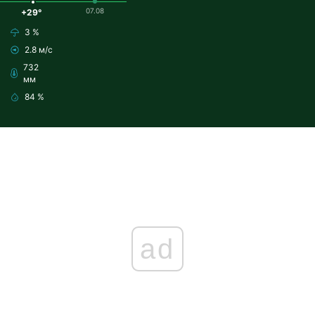
07.08
+29°
3 %
2.8 м/с
732
мм
84 %
ad