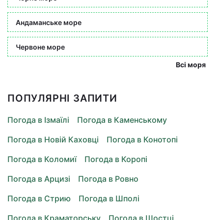
Андаманське море
Червоне море
Всі моря
ПОПУЛЯРНІ ЗАПИТИ
Погода в Ізмаїлі
Погода в Каменському
Погода в Новій Каховці
Погода в Конотопі
Погода в Коломиї
Погода в Коропі
Погода в Арцизі
Погода в Ровно
Погода в Стрию
Погода в Шполі
Погода в Краматорську
Погода в Шостці