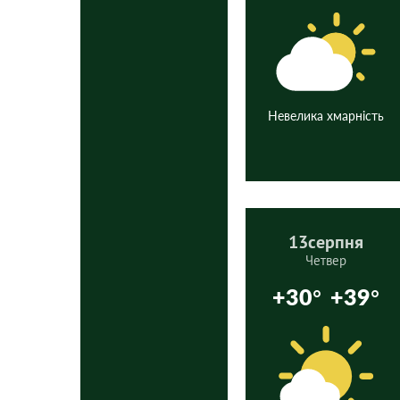
Невелика хмарність
13
серпня
Четвер
+30°
+39°