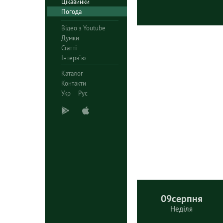
Цікавинки
Погода
Відео з Youtube
Думки
Статті
Інтерв`ю
Каталог
Контакти
Укр
Рус
09
серпня
Неділя