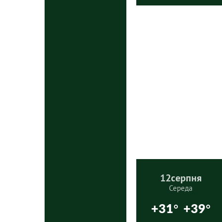
12
серпня
Середа
+31°
+39°