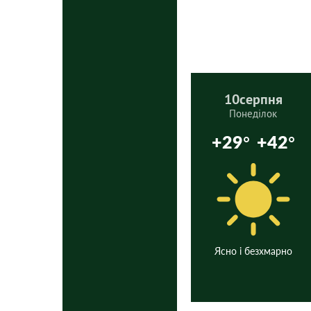
10
серпня
Понеділок
+29°
+42°
Ясно і безхмарно