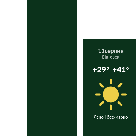
11
серпня
Вівторок
+29°
+41°
Ясно і безхмарно