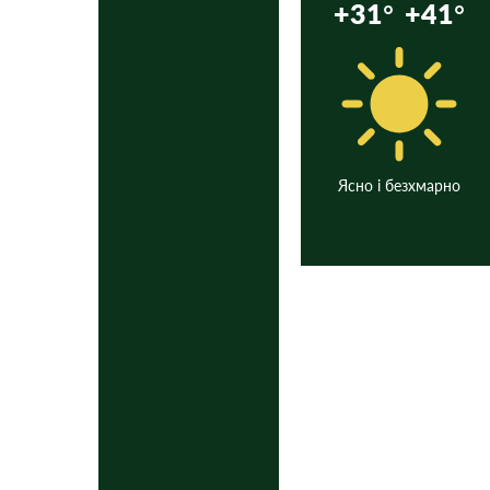
+31°
+41°
Ясно і безхмарно