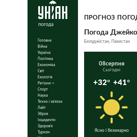
ПРОГНОЗ ПОГ
погода
Погода Джейко
Головна
Белуджістан, Пакистан
Війна
Україна
Політика
08
серпня
Економіка
Сьогодні
Світ
Екологія
+32°
+41°
Регіони
Спорт
Наука
Техно і зв'язок
Лайт
Зброя
Інциденти
Здоров'я
Ясно і безхмарно
Туризм