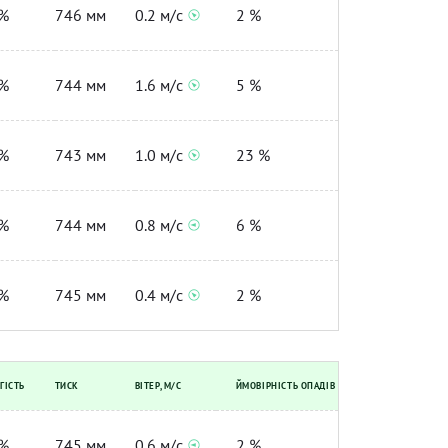
%
746 мм
0.2 м/с
2 %
%
744 мм
1.6 м/с
5 %
%
743 мм
1.0 м/с
23 %
%
744 мм
0.8 м/с
6 %
%
745 мм
0.4 м/с
2 %
ГІСТЬ
ТИСК
ВІТЕР, М/С
ЙМОВІРНІСТЬ ОПАДІВ
%
745 мм
0.6 м/с
2 %