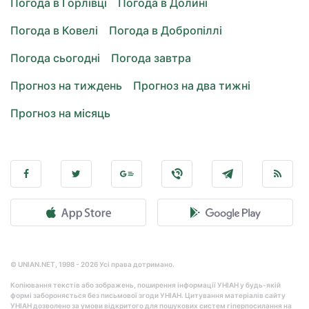
Погода в Горлівці
Погода в Долині
Погода в Ковелі
Погода в Добропіллі
Погода сьогодні
Погода завтра
Прогноз на тиждень
Прогноз на два тижні
Прогноз на місяць
© UNIAN.NET, 1998 - 2026 Усі права дотримано.
Копіювання текстів або зображень, поширення інформації УНІАН у будь-якій
формі забороняється без письмової згоди УНІАН. Цитування матеріалів сайту
УНІАН дозволено за умови відкритого для пошукових систем гіперпосилання на