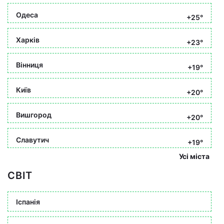
Одеса
+25°
Харків
+23°
Вінниця
+19°
Київ
+20°
Вишгород
+20°
Славутич
+19°
Усі міста
СВІТ
Іспанія