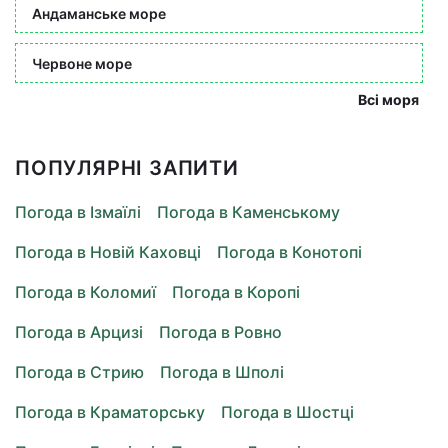
Андаманське море
Червоне море
Всі моря
ПОПУЛЯРНІ ЗАПИТИ
Погода в Ізмаїлі
Погода в Каменському
Погода в Новій Каховці
Погода в Конотопі
Погода в Коломиї
Погода в Коропі
Погода в Арцизі
Погода в Ровно
Погода в Стрию
Погода в Шполі
Погода в Краматорську
Погода в Шостці