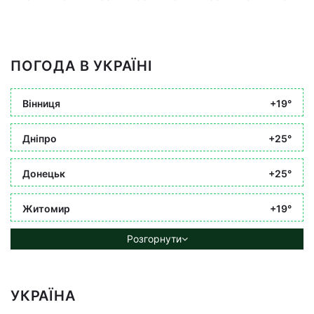
ПОГОДА В УКРАЇНІ
Вінниця
+19°
Дніпро
+25°
Донецьк
+25°
Житомир
+19°
Розгорнути
УКРАЇНА