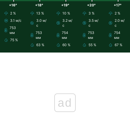
+16°
+18°
+19°
+20°
+17°
2 %
13 %
10 %
3 %
2 %
3.1 м/с
3.0 м/
3.2 м/
3.5 м/
2.0 м/
с
с
с
с
753
мм
753
754
753
754
мм
мм
мм
мм
75 %
63 %
60 %
55 %
67 %
ad