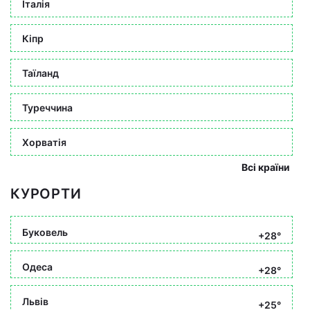
Італія
Кіпр
Таїланд
Туреччина
Хорватія
Всі країни
КУРОРТИ
Буковель
+28°
Одеса
+28°
Львів
+25°