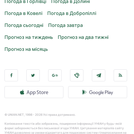
Погода в Горлівці
Погода в Долині
Погода в Ковелі
Погода в Добропіллі
Погода сьогодні
Погода завтра
Прогноз на тиждень
Прогноз на два тижні
Прогноз на місяць
© UNIAN.NET, 1998 - 2026 Усі права дотримано.
Копіювання текстів або зображень, поширення інформації УНІАН у будь-якій
формі забороняється без письмової згоди УНІАН. Цитування матеріалів сайту
УНІАН дозволено за умови відкритого для пошукових систем гіперпосилання на