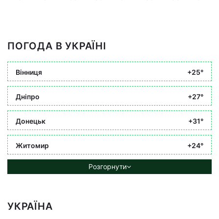
ПОГОДА В УКРАЇНІ
Вінниця
+25°
Дніпро
+27°
Донецьк
+31°
Житомир
+24°
Розгорнути
УКРАЇНА