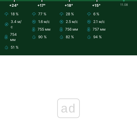
11.08
+24°
+17°
+18°
+15°
18 %
77 %
28 %
6 %
3.4 м/
1.6 м/с
2.5 м/с
2.1 м/с
с
755 мм
756 мм
757 мм
754
90 %
82 %
94 %
мм
51 %
ad