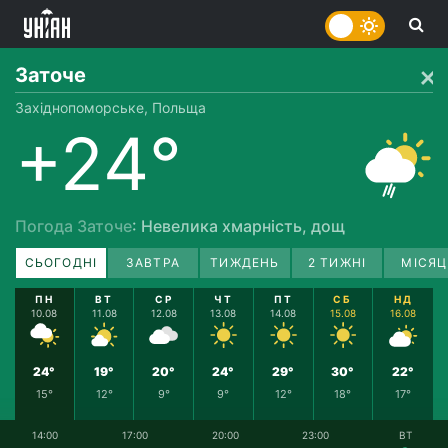
Заточе
Західнопоморське, Польща
+24°
Погода Заточе
: Невелика хмарність, дощ
СЬОГОДНІ
ЗАВТРА
ТИЖДЕНЬ
2 ТИЖНІ
МІСЯЦ
ПН
ВТ
СР
ЧТ
ПТ
СБ
НД
10.08
11.08
12.08
13.08
14.08
15.08
16.08
24°
19°
20°
24°
29°
30°
22°
15°
12°
9°
9°
12°
18°
17°
14:00
17:00
20:00
23:00
ВТ