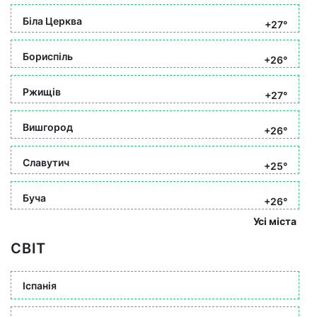
Біла Церква
+27°
Бориспіль
+26°
Ржищів
+27°
Вишгород
+26°
Славутич
+25°
Буча
+26°
Усі міста
СВІТ
Іспанія