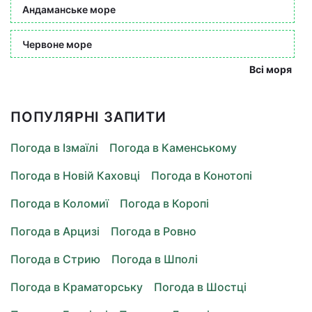
Андаманське море
Червоне море
Всі моря
ПОПУЛЯРНІ ЗАПИТИ
Погода в Ізмаїлі
Погода в Каменському
Погода в Новій Каховці
Погода в Конотопі
Погода в Коломиї
Погода в Коропі
Погода в Арцизі
Погода в Ровно
Погода в Стрию
Погода в Шполі
Погода в Краматорську
Погода в Шостці