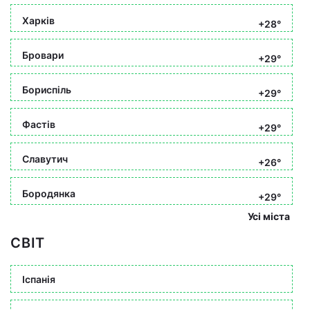
Харків
+28°
Бровари
+29°
Бориспіль
+29°
Фастів
+29°
Славутич
+26°
Бородянка
+29°
Усі міста
СВІТ
Іспанія