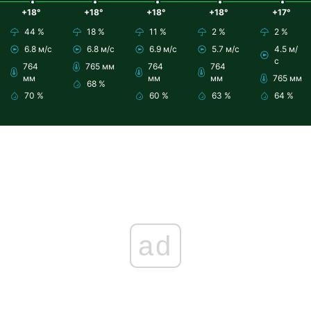
+18°
+18°
+18°
+18°
+17°
44 %
18 %
11 %
2 %
2 %
6.8 м/с
6.8 м/с
6.9 м/с
5.7 м/с
4.5 м/
с
764
765 мм
764
764
мм
мм
мм
765 мм
68 %
70 %
60 %
63 %
64 %
ad