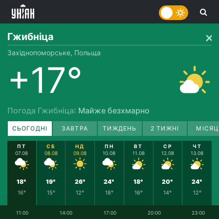
Гжибніца
Західнопоморське, Польща
+17°
Погода Гжибніца
: Майже безхмарно
СЬОГОДНІ
ЗАВТРА
ТИЖДЕНЬ
2 ТИЖНІ
МІСЯЦ
ПТ
СБ
НД
ПН
ВТ
СР
ЧТ
07.08
08.08
09.08
10.08
11.08
12.08
13.08
18°
19°
26°
24°
18°
20°
24°
16°
15°
12°
18°
16°
14°
12°
11:00
14:00
17:00
20:00
23:00