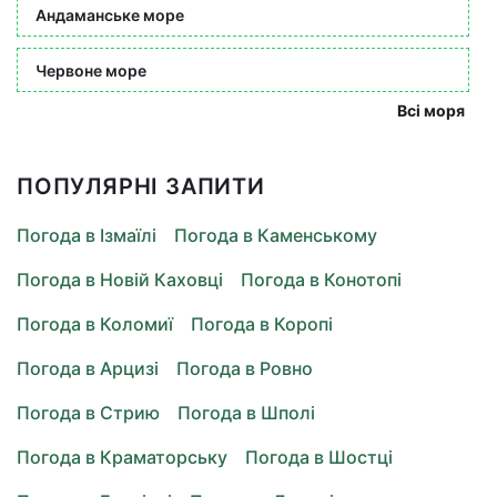
Андаманське море
Червоне море
Всі моря
ПОПУЛЯРНІ ЗАПИТИ
Погода в Ізмаїлі
Погода в Каменському
Погода в Новій Каховці
Погода в Конотопі
Погода в Коломиї
Погода в Коропі
Погода в Арцизі
Погода в Ровно
Погода в Стрию
Погода в Шполі
Погода в Краматорську
Погода в Шостці