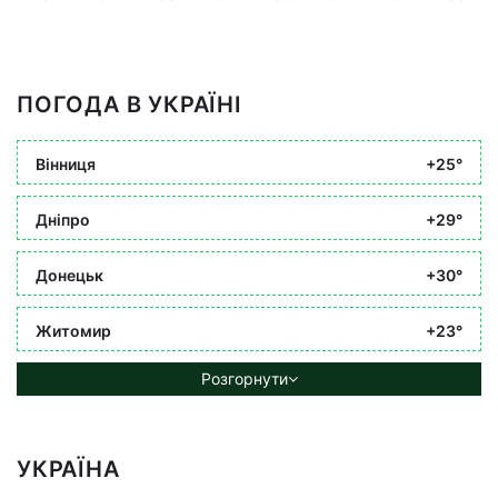
ПОГОДА В УКРАЇНІ
Вінниця
+25°
Дніпро
+29°
Донецьк
+30°
Житомир
+23°
Розгорнути
УКРАЇНА