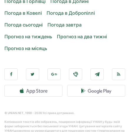
Погода в Горлівці
Погода в Долині
Погода в Ковелі
Погода в Добропіллі
Погода сьогодні
Погода завтра
Прогноз на тиждень
Прогноз на два тижні
Прогноз на місяць
© UNIAN.NET, 1998 - 2026 Усі права дотримано.
Копіювання текстів або зображень, поширення інформації УНІАН у будь-якій
формі забороняється без письмової згоди УНІАН. Цитування матеріалів сайту
УНІАН дозволено за умови відкритого для пошукових систем гіперпосилання на