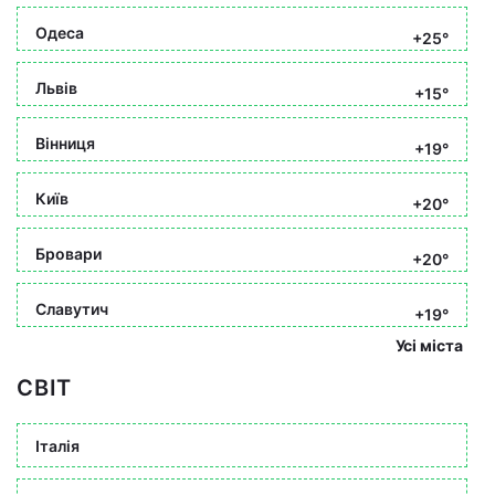
Одеса
+25°
Львів
+15°
Вінниця
+19°
Київ
+20°
Бровари
+20°
Славутич
+19°
Усі міста
СВІТ
Італія