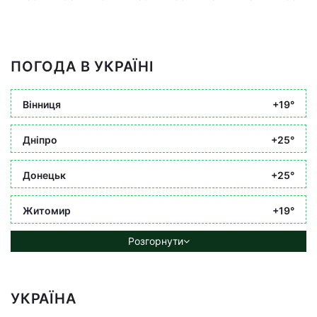
ПОГОДА В УКРАЇНІ
Вінниця
+19°
Дніпро
+25°
Донецьк
+25°
Житомир
+19°
Розгорнути
УКРАЇНА