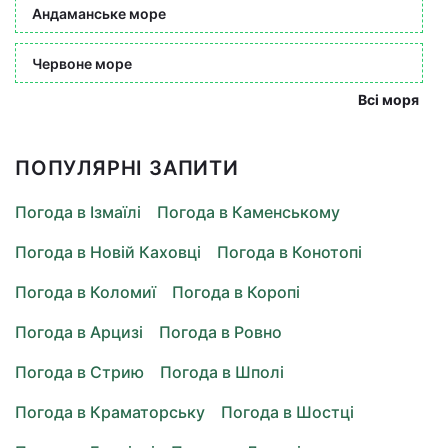
Андаманське море
Червоне море
Всі моря
ПОПУЛЯРНІ ЗАПИТИ
Погода в Ізмаїлі
Погода в Каменському
Погода в Новій Каховці
Погода в Конотопі
Погода в Коломиї
Погода в Коропі
Погода в Арцизі
Погода в Ровно
Погода в Стрию
Погода в Шполі
Погода в Краматорську
Погода в Шостці