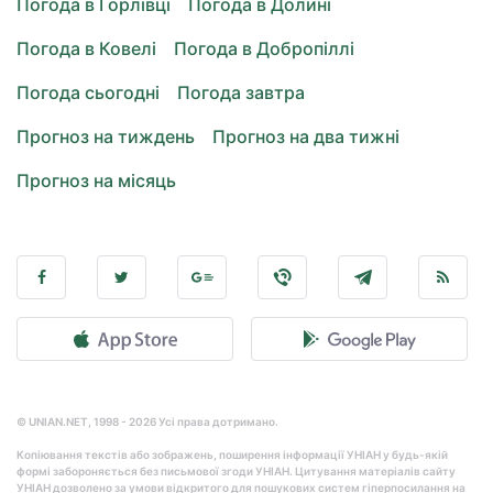
Погода в Горлівці
Погода в Долині
Погода в Ковелі
Погода в Добропіллі
Погода сьогодні
Погода завтра
Прогноз на тиждень
Прогноз на два тижні
Прогноз на місяць
© UNIAN.NET, 1998 - 2026 Усі права дотримано.
Копіювання текстів або зображень, поширення інформації УНІАН у будь-якій
формі забороняється без письмової згоди УНІАН. Цитування матеріалів сайту
УНІАН дозволено за умови відкритого для пошукових систем гіперпосилання на