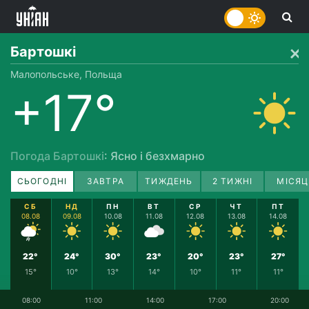
Бартошкі
Малопольське, Польща
+17°
Погода Бартошкі
: Ясно і безхмарно
СЬОГОДНІ
ЗАВТРА
ТИЖДЕНЬ
2 ТИЖНІ
МІСЯЦ
СБ
НД
ПН
ВТ
СР
ЧТ
ПТ
08.08
09.08
10.08
11.08
12.08
13.08
14.08
22°
24°
30°
23°
20°
23°
27°
15°
10°
13°
14°
10°
11°
11°
08:00
11:00
14:00
17:00
20:00