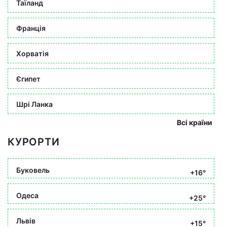
Таїланд
Франція
Хорватія
Єгипет
Шрі Ланка
Всі країни
КУРОРТИ
Буковель
+16°
Одеса
+25°
Львів
+15°