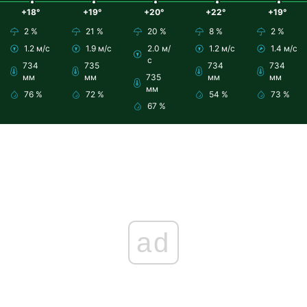
+18°
+19°
+20°
+22°
+19°
2 %
21 %
20 %
8 %
2 %
1.2 м/с
1.9 м/с
2.0 м/
1.2 м/с
1.4 м/с
с
734
735
734
734
мм
мм
735
мм
мм
мм
76 %
72 %
54 %
73 %
67 %
ad