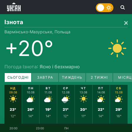
Ізнота
Вармінсько-Мазурське, Польща
+20°
Погода Ізнота
: Ясно і безхмарно
СЬОГОДНІ
ЗАВТРА
ТИЖДЕНЬ
2 ТИЖНІ
МІСЯЦ
НД
ПН
ВТ
СР
ЧТ
ПТ
СБ
09.08
10.08
11.08
12.08
13.08
14.08
15.08
23°
26°
19°
21°
20°
22°
29°
12°
14°
14°
12°
11°
14°
16°
20:00
23:00
ПН