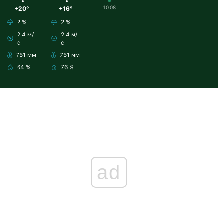
10.08
+20°
+16°
2 %
2 %
2.4 м/
2.4 м/
с
с
751 мм
751 мм
64 %
76 %
ad