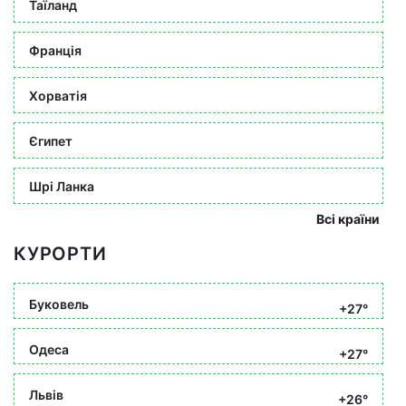
Таїланд
Франція
Хорватія
Єгипет
Шрі Ланка
Всі країни
КУРОРТИ
Буковель
+27°
Одеса
+27°
Львів
+26°