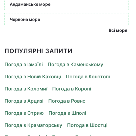
Андаманське море
Червоне море
Всі моря
ПОПУЛЯРНІ ЗАПИТИ
Погода в Ізмаїлі
Погода в Каменському
Погода в Новій Каховці
Погода в Конотопі
Погода в Коломиї
Погода в Коропі
Погода в Арцизі
Погода в Ровно
Погода в Стрию
Погода в Шполі
Погода в Краматорську
Погода в Шостці