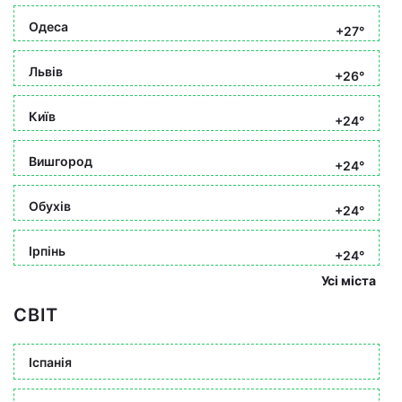
Одеса
+27°
Львів
+26°
Київ
+24°
Вишгород
+24°
Обухів
+24°
Ірпінь
+24°
Усі міста
СВІТ
Іспанія