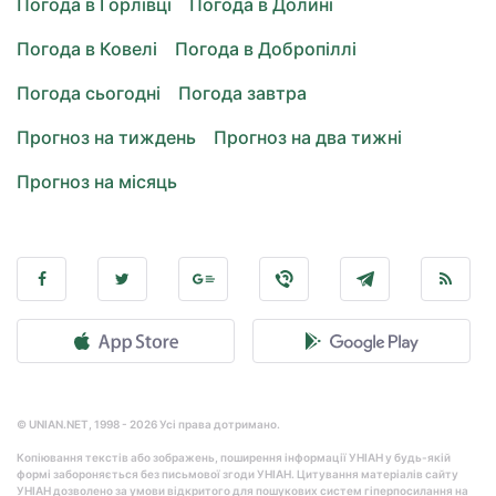
Погода в Горлівці
Погода в Долині
Погода в Ковелі
Погода в Добропіллі
Погода сьогодні
Погода завтра
Прогноз на тиждень
Прогноз на два тижні
Прогноз на місяць
© UNIAN.NET, 1998 - 2026 Усі права дотримано.
Копіювання текстів або зображень, поширення інформації УНІАН у будь-якій
формі забороняється без письмової згоди УНІАН. Цитування матеріалів сайту
УНІАН дозволено за умови відкритого для пошукових систем гіперпосилання на