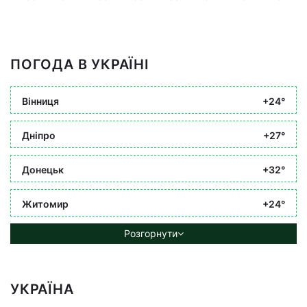
ПОГОДА В УКРАЇНІ
Вінниця
+24°
Дніпро
+27°
Донецьк
+32°
Житомир
+24°
Розгорнути
УКРАЇНА