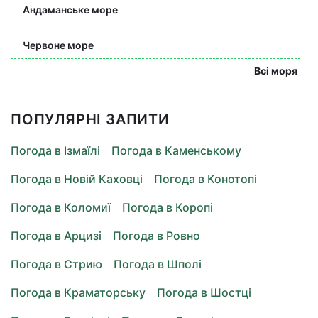
Андаманське море
Червоне море
Всі моря
ПОПУЛЯРНІ ЗАПИТИ
Погода в Ізмаїлі
Погода в Каменському
Погода в Новій Каховці
Погода в Конотопі
Погода в Коломиї
Погода в Коропі
Погода в Арцизі
Погода в Ровно
Погода в Стрию
Погода в Шполі
Погода в Краматорську
Погода в Шостці