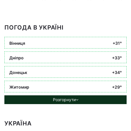
ПОГОДА В УКРАЇНІ
Вінниця
+31°
Дніпро
+33°
Донецьк
+34°
Житомир
+29°
Розгорнути
УКРАЇНА