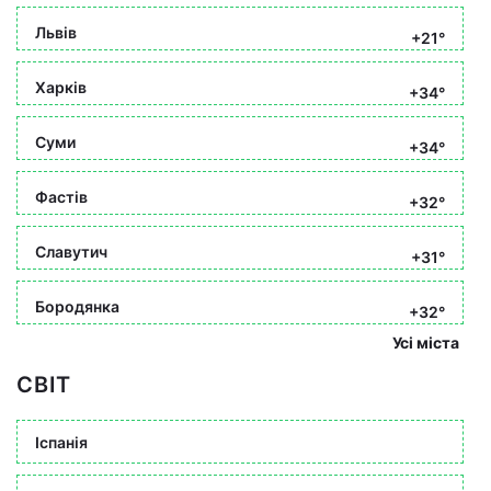
Львів
+21°
Харків
+34°
Суми
+34°
Фастів
+32°
Славутич
+31°
Бородянка
+32°
Усі міста
СВІТ
Іспанія