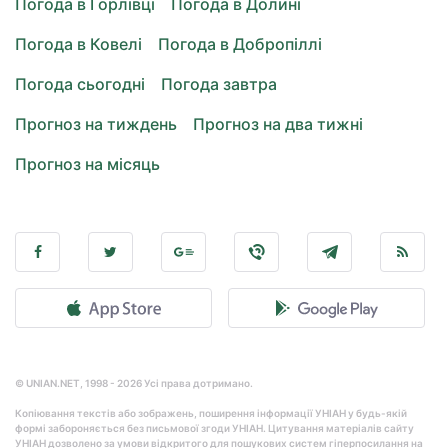
Погода в Горлівці
Погода в Долині
Погода в Ковелі
Погода в Добропіллі
Погода сьогодні
Погода завтра
Прогноз на тиждень
Прогноз на два тижні
Прогноз на місяць
© UNIAN.NET, 1998 - 2026 Усі права дотримано.
Копіювання текстів або зображень, поширення інформації УНІАН у будь-якій
формі забороняється без письмової згоди УНІАН. Цитування матеріалів сайту
УНІАН дозволено за умови відкритого для пошукових систем гіперпосилання на