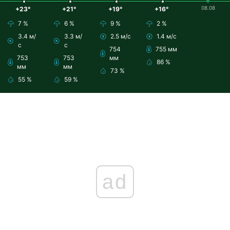
08.08
+23°
+21°
+19°
+16°
7 %
6 %
9 %
2 %
3.4 м/
3.3 м/
2.5 м/с
1.4 м/с
с
с
754
755 мм
753
753
мм
86 %
мм
мм
73 %
55 %
59 %
ad