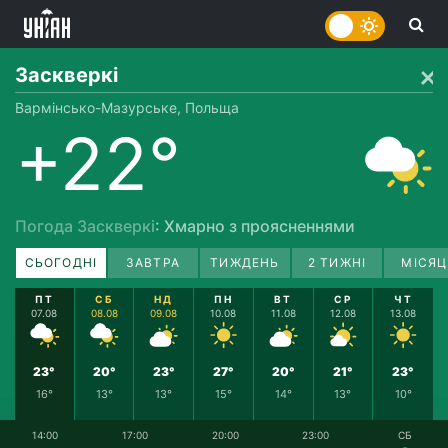
Заскверкі
Вармінсько-Мазурське, Польща
+22°
Погода Заскверкі
: Хмарно з проясненнями
СЬОГОДНІ
ЗАВТРА
ТИЖДЕНЬ
2 ТИЖНІ
МІСЯЦ
ПТ
СБ
НД
ПН
ВТ
СР
ЧТ
07.08
08.08
09.08
10.08
11.08
12.08
13.08
23°
20°
23°
27°
20°
21°
23°
16°
13°
13°
15°
14°
13°
10°
14:00
17:00
20:00
23:00
СБ