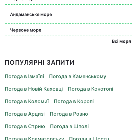
Андаманське море
Червоне море
Всі моря
ПОПУЛЯРНІ ЗАПИТИ
Погода в Ізмаїлі
Погода в Каменському
Погода в Новій Каховці
Погода в Конотопі
Погода в Коломиї
Погода в Коропі
Погода в Арцизі
Погода в Ровно
Погода в Стрию
Погода в Шполі
Погода в Краматорську
Погода в Шостці