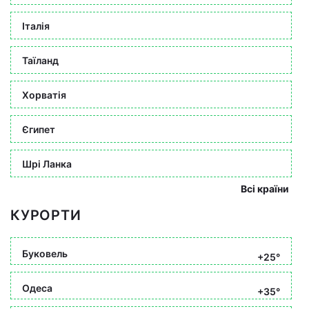
Італія
Таїланд
Хорватія
Єгипет
Шрі Ланка
Всі країни
КУРОРТИ
Буковель
+25°
Одеса
+35°