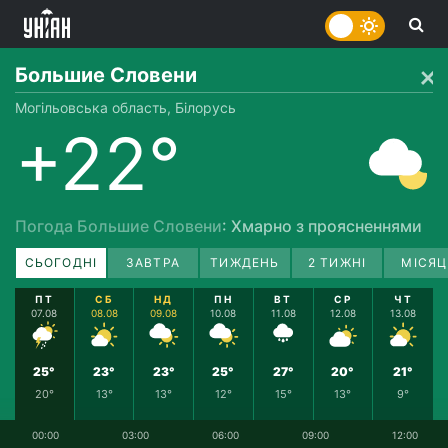
Большие Словени
Могільовська область, Білорусь
+22°
Погода Большие Словени
: Хмарно з проясненнями
СЬОГОДНІ
ЗАВТРА
ТИЖДЕНЬ
2 ТИЖНІ
МІСЯЦ
ПТ
СБ
НД
ПН
ВТ
СР
ЧТ
07.08
08.08
09.08
10.08
11.08
12.08
13.08
25°
23°
23°
25°
27°
20°
21°
20°
13°
13°
12°
15°
13°
9°
00:00
03:00
06:00
09:00
12:00