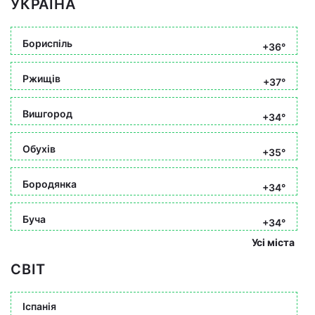
УКРАЇНА
Бориспіль
+36°
Ржищів
+37°
Вишгород
+34°
Обухів
+35°
Бородянка
+34°
Буча
+34°
Усі міста
СВІТ
Іспанія