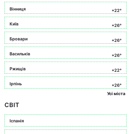
Вінниця
+22°
Київ
+26°
Бровари
+26°
Васильків
+26°
Ржищів
+22°
Ірпінь
+26°
Усі міста
СВІТ
Іспанія