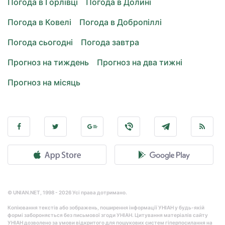
Погода в Горлівці
Погода в Долині
Погода в Ковелі
Погода в Добропіллі
Погода сьогодні
Погода завтра
Прогноз на тиждень
Прогноз на два тижні
Прогноз на місяць
© UNIAN.NET, 1998 - 2026 Усі права дотримано.
Копіювання текстів або зображень, поширення інформації УНІАН у будь-якій
формі забороняється без письмової згоди УНІАН. Цитування матеріалів сайту
УНІАН дозволено за умови відкритого для пошукових систем гіперпосилання на