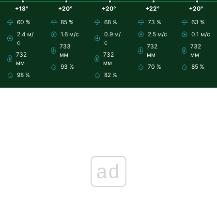
+18°
+20°
+20°
+22°
+20°
60 %
85 %
68 %
73 %
63 %
2.4 м/
1.6 м/с
0.9 м/
2.5 м/с
0.1 м/с
с
с
733
732
732
732
мм
732
мм
мм
мм
мм
93 %
70 %
85 %
98 %
82 %
ad