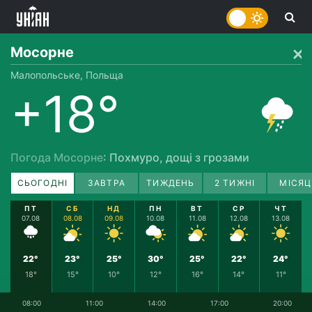
Мосорне
Малопольське, Польща
+18°
Погода Мосорне
: Похмуро, дощі з грозами
СЬОГОДНІ
ЗАВТРА
ТИЖДЕНЬ
2 ТИЖНІ
МІСЯЦ
ПТ
СБ
НД
ПН
ВТ
СР
ЧТ
07.08
08.08
09.08
10.08
11.08
12.08
13.08
22°
23°
25°
30°
25°
22°
24°
18°
15°
10°
12°
16°
14°
11°
08:00
11:00
14:00
17:00
20:00