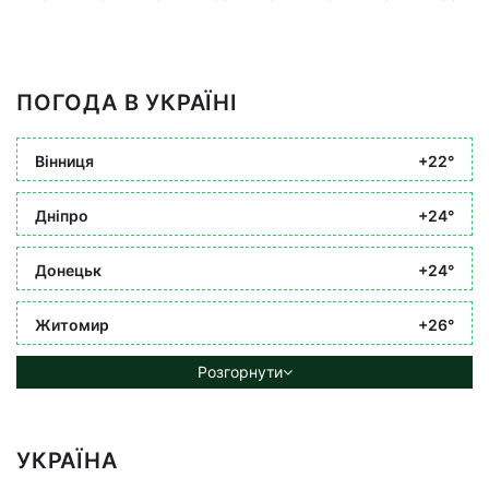
ПОГОДА В УКРАЇНІ
Вінниця
+22°
Дніпро
+24°
Донецьк
+24°
Житомир
+26°
Розгорнути
УКРАЇНА