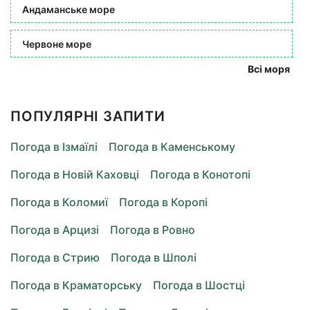
Андаманське море
Червоне море
Всі моря
ПОПУЛЯРНІ ЗАПИТИ
Погода в Ізмаїлі
Погода в Каменському
Погода в Новій Каховці
Погода в Конотопі
Погода в Коломиї
Погода в Коропі
Погода в Арцизі
Погода в Ровно
Погода в Стрию
Погода в Шполі
Погода в Краматорську
Погода в Шостці