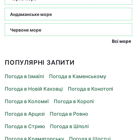
Андаманське море
Червоне море
Всі моря
ПОПУЛЯРНІ ЗАПИТИ
Погода в Ізмаїлі
Погода в Каменському
Погода в Новій Каховці
Погода в Конотопі
Погода в Коломиї
Погода в Коропі
Погода в Арцизі
Погода в Ровно
Погода в Стрию
Погода в Шполі
Погода в Краматорську
Погода в Шостці