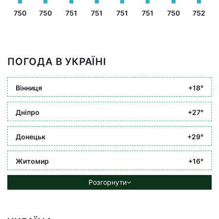
750
750
751
751
751
751
750
752
ПОГОДА В УКРАЇНІ
Вінниця
+18°
Дніпро
+27°
Донецьк
+29°
Житомир
+16°
Розгорнути