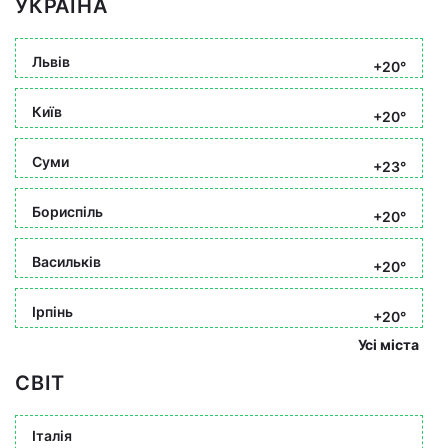
УКРАЇНА
Львів
+20°
Київ
+20°
Суми
+23°
Бориспіль
+20°
Васильків
+20°
Ірпінь
+20°
Усі міста
СВІТ
Італія