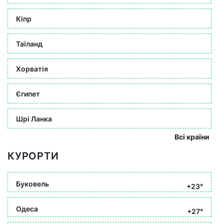
Кіпр
Таїланд
Хорватія
Єгипет
Шрі Ланка
Всі країни
КУРОРТИ
Буковель
+23°
Одеса
+27°