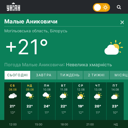
Малые Аниковичи
Могільовська область, Білорусь
+21°
Погода Малые Аниковичи
: Невелика хмарність
СЬОГОДНІ
ЗАВТРА
ТИЖДЕНЬ
2 ТИЖНІ
МІСЯЦ
СБ
НД
ПН
ВТ
СР
ЧТ
ПТ
08.08
09.08
10.08
11.08
12.08
13.08
14.08
21°
22°
24°
22°
19°
20°
23°
13°
12°
11°
17°
12°
11°
10°
12:00
15:00
18:00
21:00
НД