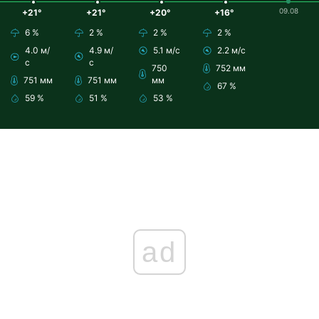
09.08
+21°
+21°
+20°
+16°
6 %
2 %
2 %
2 %
4.0 м/
4.9 м/
5.1 м/с
2.2 м/с
с
с
750
752 мм
751 мм
751 мм
мм
67 %
59 %
51 %
53 %
ad