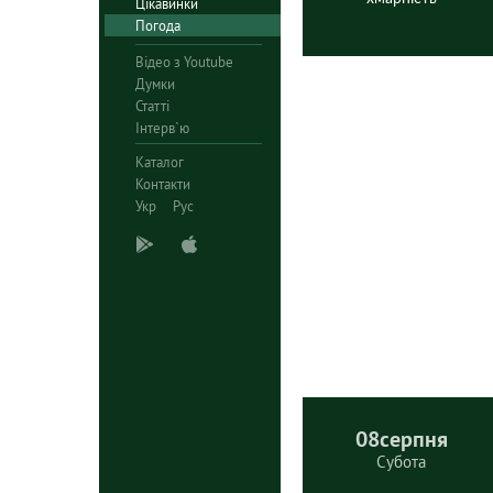
Цікавинки
Погода
Відео з Youtube
Думки
Статті
Інтерв`ю
Каталог
Контакти
Укр
Рус
08
серпня
Субота