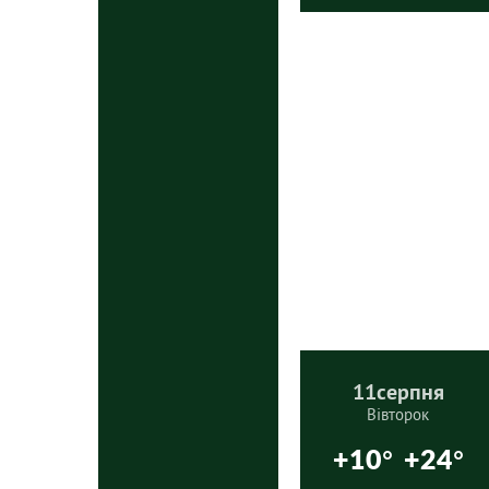
11
серпня
Вівторок
+10°
+24°