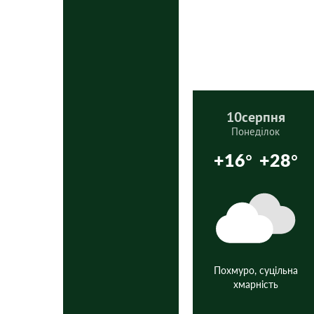
10
серпня
Понеділок
+16°
+28°
Похмуро, суцільна
хмарність