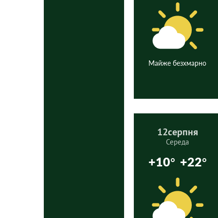
Майже безхмарно
12
серпня
Середа
+10°
+22°