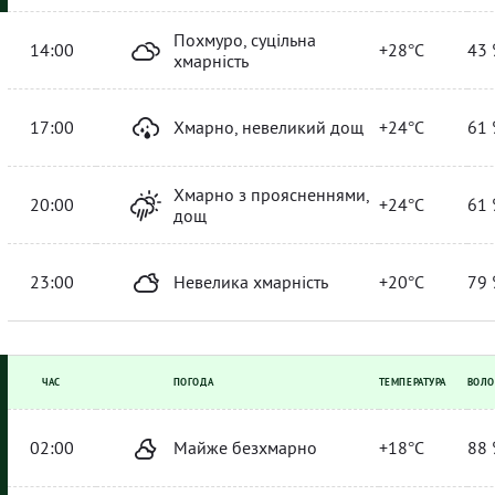
Похмуро, суцільна
14:00
+28°C
43 
хмарність
17:00
Хмарно, невеликий дощ
+24°C
61 
Хмарно з проясненнями,
20:00
+24°C
61 
дощ
23:00
Невелика хмарність
+20°C
79 
ЧАС
ПОГОДА
ТЕМПЕРАТУРА
ВОЛО
02:00
Майже безхмарно
+18°C
88 