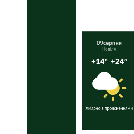
09
серпня
Неділя
+14°
+24°
Хмарно з проясненнями