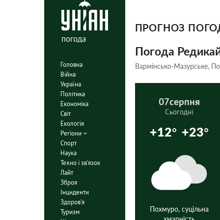
ПРОГНОЗ ПОГ
погода
Погода Редика
Головна
Вармінсько-Мазурське, П
Війна
Україна
Політика
07
серпня
Економіка
Сьогодні
Світ
Екологія
+12°
+23°
Регіони
Спорт
Наука
Техно і зв'язок
Лайт
Зброя
Інциденти
Здоров'я
Похмуро, суцільна
Туризм
хмарність