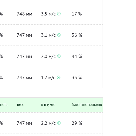
%
748 мм
3.5 м/с
17 %
%
747 мм
3.1 м/с
36 %
%
747 мм
2.0 м/с
44 %
%
747 мм
1.7 м/с
33 %
ГІСТЬ
ТИСК
ВІТЕР, М/С
ЙМОВІРНІСТЬ ОПАДІВ
%
747 мм
2.2 м/с
29 %