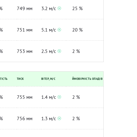
%
749 мм
3.2 м/с
25 %
%
751 мм
5.1 м/с
20 %
%
753 мм
2.5 м/с
2 %
ГІСТЬ
ТИСК
ВІТЕР, М/С
ЙМОВІРНІСТЬ ОПАДІВ
%
755 мм
1.4 м/с
2 %
%
756 мм
1.3 м/с
2 %