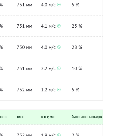
%
751 мм
4.0 м/с
5 %
%
751 мм
4.1 м/с
23 %
%
750 мм
4.0 м/с
28 %
%
751 мм
2.2 м/с
10 %
%
752 мм
1.2 м/с
5 %
ГІСТЬ
ТИСК
ВІТЕР, М/С
ЙМОВІРНІСТЬ ОПАДІВ
%
752 мм
1.9 м/с
2 %