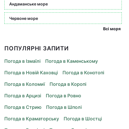
Андаманське море
Червоне море
Всі моря
ПОПУЛЯРНІ ЗАПИТИ
Погода в Ізмаїлі
Погода в Каменському
Погода в Новій Каховці
Погода в Конотопі
Погода в Коломиї
Погода в Коропі
Погода в Арцизі
Погода в Ровно
Погода в Стрию
Погода в Шполі
Погода в Краматорську
Погода в Шостці