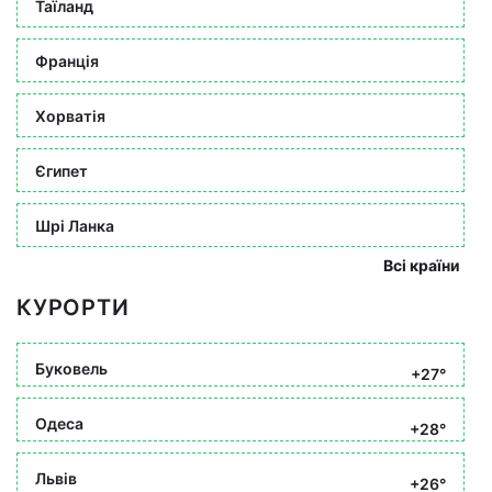
Таїланд
Франція
Хорватія
Єгипет
Шрі Ланка
Всі країни
КУРОРТИ
Буковель
+27°
Одеса
+28°
Львів
+26°