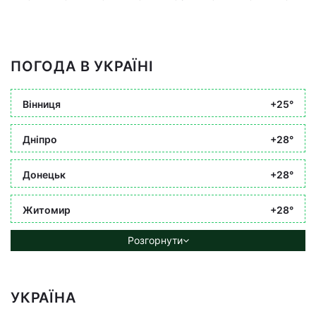
ПОГОДА В УКРАЇНІ
Вінниця
+25°
Дніпро
+28°
Донецьк
+28°
Житомир
+28°
Розгорнути
УКРАЇНА