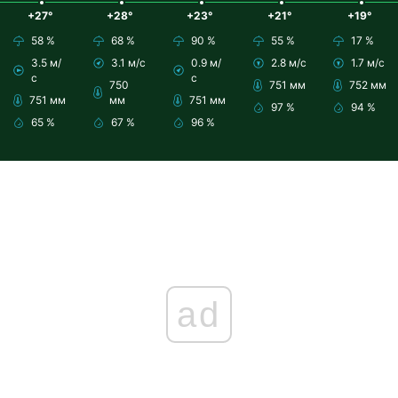
+27°
+28°
+23°
+21°
+19°
58 %
68 %
90 %
55 %
17 %
3.5 м/
3.1 м/с
0.9 м/
2.8 м/с
1.7 м/с
с
с
750
751 мм
752 мм
751 мм
мм
751 мм
97 %
94 %
65 %
67 %
96 %
ad