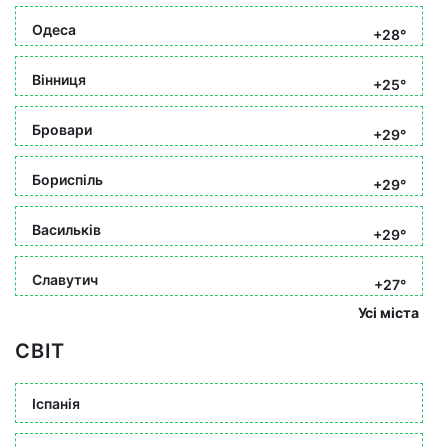
Одеса
+28°
Вінниця
+25°
Бровари
+29°
Бориспіль
+29°
Васильків
+29°
Славутич
+27°
Усі міста
СВІТ
Іспанія