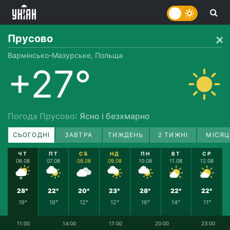
Прусово
Вармінсько-Мазурське, Польща
+27°
Погода Прусово
: Ясно і безхмарно
СЬОГОДНІ
ЗАВТРА
ТИЖДЕНЬ
2 ТИЖНІ
МІСЯЦ
ЧТ
ПТ
СБ
НД
ПН
ВТ
СР
06.08
07.08
08.08
09.08
10.08
11.08
12.08
28°
22°
20°
23°
28°
22°
22°
19°
16°
12°
12°
16°
14°
11°
11:00
14:00
17:00
20:00
23:00