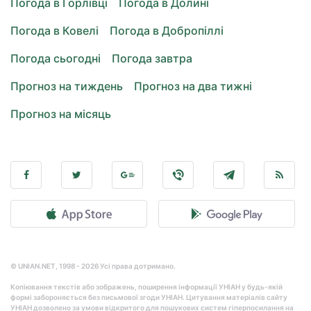
Погода в Горлівці
Погода в Долині
Погода в Ковелі
Погода в Добропіллі
Погода сьогодні
Погода завтра
Прогноз на тиждень
Прогноз на два тижні
Прогноз на місяць
© UNIAN.NET, 1998 - 2026 Усі права дотримано.
Копіювання текстів або зображень, поширення інформації УНІАН у будь-якій
формі забороняється без письмової згоди УНІАН. Цитування матеріалів сайту
УНІАН дозволено за умови відкритого для пошукових систем гіперпосилання на