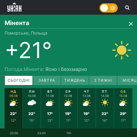
Мінента
Поморське, Польща
+21°
Погода Мінента
: Ясно і безхмарно
СЬОГОДНІ
ЗАВТРА
ТИЖДЕНЬ
2 ТИЖНІ
МІСЯЦ
НД
ПН
ВТ
СР
ЧТ
ПТ
СБ
09.08
10.08
11.08
12.08
13.08
14.08
15.08
22°
22°
17°
19°
19°
22°
29°
12°
15°
13°
11°
12°
14°
17°
20:00
23:00
ПН