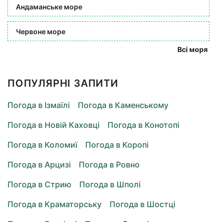
Андаманське море
Червоне море
Всі моря
ПОПУЛЯРНІ ЗАПИТИ
Погода в Ізмаїлі
Погода в Каменському
Погода в Новій Каховці
Погода в Конотопі
Погода в Коломиї
Погода в Коропі
Погода в Арцизі
Погода в Ровно
Погода в Стрию
Погода в Шполі
Погода в Краматорську
Погода в Шостці