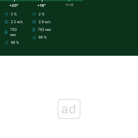
10.08
+20°
+18°
2 %
2 %
2.2 м/с
2.8 м/с
763
762 мм
мм
66 %
66 %
ad