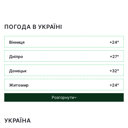
ПОГОДА В УКРАЇНІ
Вінниця
+24°
Дніпро
+27°
Донецьк
+32°
Житомир
+24°
Розгорнути
УКРАЇНА