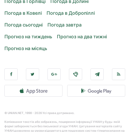
Погода в Горлівці
Погода в Долині
Погода в Ковелі
Погода в Добропіллі
Погода сьогодні
Погода завтра
Прогноз на тиждень
Прогноз на два тижні
Прогноз на місяць
© UNIAN.NET, 1998 - 2026 Усі права дотримано.
Копіювання текстів або зображень, поширення інформації УНІАН у будь-якій
формі забороняється без письмової згоди УНІАН. Цитування матеріалів сайту
УНІАН дозволено за умови відкритого для пошукових систем гіперпосилання на