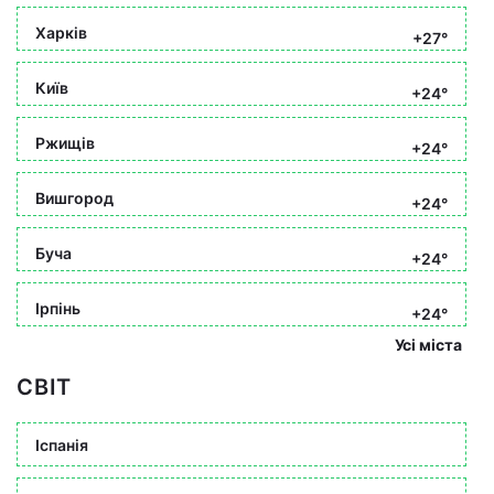
Харків
+27°
Київ
+24°
Ржищів
+24°
Вишгород
+24°
Буча
+24°
Ірпінь
+24°
Усі міста
СВІТ
Іспанія