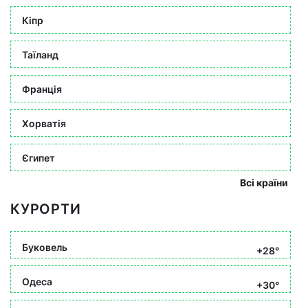
Кіпр
Таїланд
Франція
Хорватія
Єгипет
Всі країни
КУРОРТИ
Буковель
+28°
Одеса
+30°