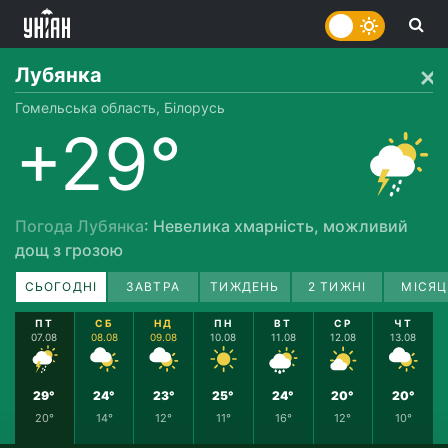
Лубянка
Гомельська область, Білорусь
+29°
Погода Лубянка
: Невелика хмарність, можливий
дощ з грозою
СЬОГОДНІ
ЗАВТРА
ТИЖДЕНЬ
2 ТИЖНІ
МІСЯЦ
ПТ
СБ
НД
ПН
ВТ
СР
ЧТ
07.08
08.08
09.08
10.08
11.08
12.08
13.08
29°
24°
23°
25°
24°
20°
20°
20°
14°
12°
11°
16°
12°
10°