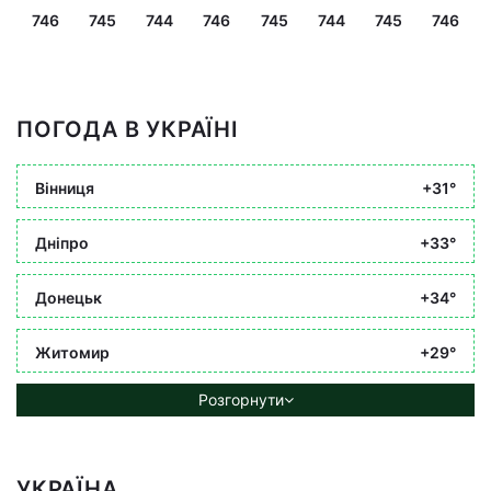
746
745
744
746
745
744
745
746
ПОГОДА В УКРАЇНІ
Вінниця
+31°
Дніпро
+33°
Донецьк
+34°
Житомир
+29°
Розгорнути
УКРАЇНА