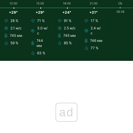
12:00
15:00
18:00
21:00
СБ
08.08
+29°
+29°
+24°
+21°
28 %
71 %
91 %
17 %
2.1 м/с
3.0 м/
2.5 м/с
2.4 м/
с
с
745 мм
745 мм
744
746 мм
59 %
85 %
мм
77 %
63 %
ad