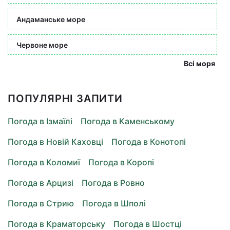
Андаманське море
Червоне море
Всі моря
ПОПУЛЯРНІ ЗАПИТИ
Погода в Ізмаїлі
Погода в Каменському
Погода в Новій Каховці
Погода в Конотопі
Погода в Коломиї
Погода в Коропі
Погода в Арцизі
Погода в Ровно
Погода в Стрию
Погода в Шполі
Погода в Краматорську
Погода в Шостці