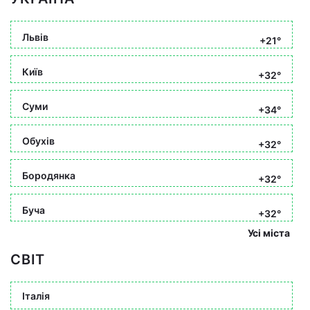
Львів
+21°
Київ
+32°
Суми
+34°
Обухів
+32°
Бородянка
+32°
Буча
+32°
Усі міста
СВІТ
Італія