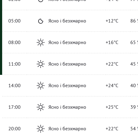
05:00
Ясно і безхмарно
+12°C
86 
08:00
Ясно і безхмарно
+16°C
65 
11:00
Ясно і безхмарно
+22°C
45 
14:00
Ясно і безхмарно
+24°C
40 
17:00
Ясно і безхмарно
+25°C
39 
20:00
Ясно і безхмарно
+22°C
54 