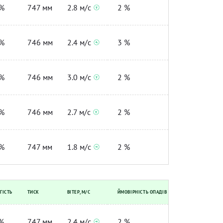
%
747 мм
2.8 м/с
2 %
%
746 мм
2.4 м/с
3 %
%
746 мм
3.0 м/с
2 %
%
746 мм
2.7 м/с
2 %
%
747 мм
1.8 м/с
2 %
ГІСТЬ
ТИСК
ВІТЕР, М/С
ЙМОВІРНІСТЬ ОПАДІВ
%
747 мм
2.4 м/с
2 %