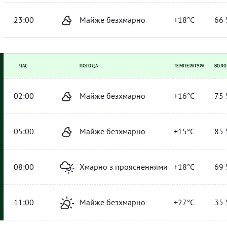
23:00
Майже безхмарно
+18°C
66 
ЧАС
ПОГОДА
ТЕМПЕРАТУРА
ВОЛО
02:00
Майже безхмарно
+16°C
75 
05:00
Майже безхмарно
+15°C
85 
08:00
Хмарно з проясненнями
+18°C
69 
11:00
Майже безхмарно
+27°C
35 