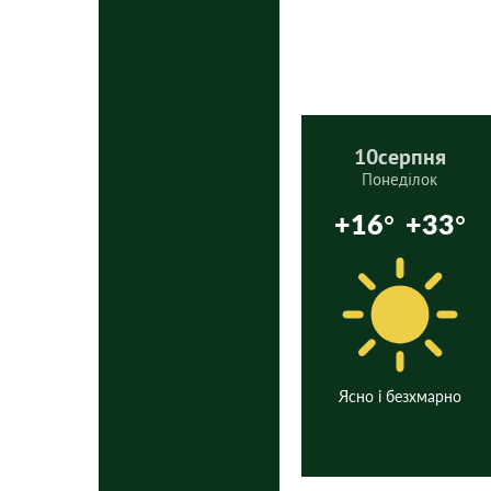
10
серпня
Понеділок
+16°
+33°
Ясно і безхмарно