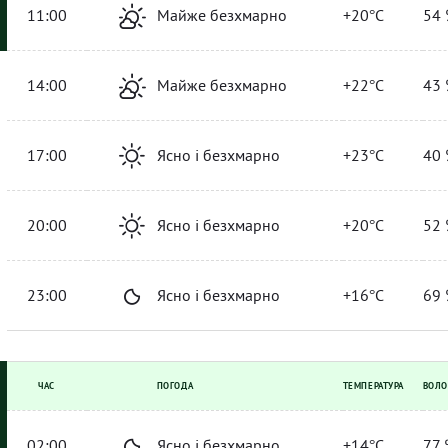
11:00
Майже безхмарно
+20°C
54 
14:00
Майже безхмарно
+22°C
43 
17:00
Ясно і безхмарно
+23°C
40 
20:00
Ясно і безхмарно
+20°C
52 
23:00
Ясно і безхмарно
+16°C
69 
ЧАС
ПОГОДА
ТЕМПЕРАТУРА
ВОЛО
02:00
Ясно і безхмарно
+14°C
77 