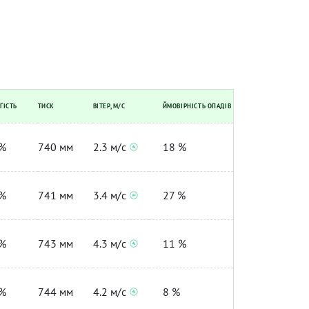
ГІСТЬ
ТИСК
ВІТЕР, М/С
ЙМОВІРНІСТЬ ОПАДІВ
%
740 мм
2.3 м/с
18 %
%
741 мм
3.4 м/с
27 %
%
743 мм
4.3 м/с
11 %
%
744 мм
4.2 м/с
8 %