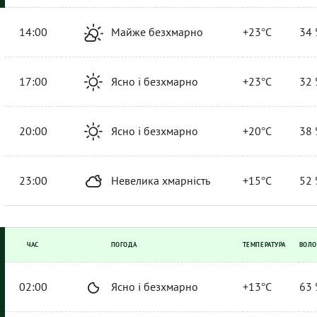
14:00
Майже безхмарно
+23°C
34 
17:00
Ясно і безхмарно
+23°C
32 
20:00
Ясно і безхмарно
+20°C
38 
23:00
Невелика хмарність
+15°C
52 
ЧАС
ПОГОДА
ТЕМПЕРАТУРА
ВОЛО
02:00
Ясно і безхмарно
+13°C
63 