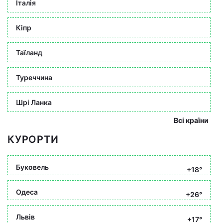
Італія
Кіпр
Таїланд
Туреччина
Шрі Ланка
Всі країни
КУРОРТИ
Буковель
+18°
Одеса
+26°
Львів
+17°