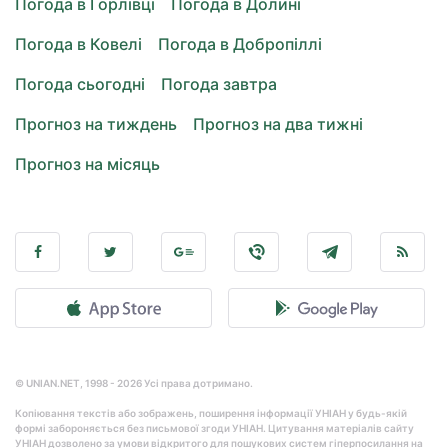
Погода в Горлівці
Погода в Долині
Погода в Ковелі
Погода в Добропіллі
Погода сьогодні
Погода завтра
Прогноз на тиждень
Прогноз на два тижні
Прогноз на місяць
© UNIAN.NET, 1998 - 2026 Усі права дотримано.
Копіювання текстів або зображень, поширення інформації УНІАН у будь-якій
формі забороняється без письмової згоди УНІАН. Цитування матеріалів сайту
УНІАН дозволено за умови відкритого для пошукових систем гіперпосилання на