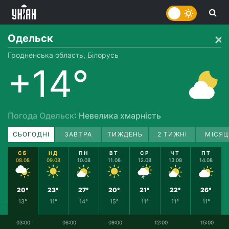
Одельск
Гродненська область, Білорусь
+14°
Погода Одельск
: Невелика хмарність
СЬОГОДНІ
ЗАВТРА
ТИЖДЕНЬ
2 ТИЖНІ
МІСЯЦ
СБ
НД
ПН
ВТ
СР
ЧТ
ПТ
08.08
09.08
10.08
11.08
12.08
13.08
14.08
20°
23°
27°
20°
21°
22°
26°
13°
11°
14°
15°
11°
11°
11°
03:00
06:00
09:00
12:00
15:00