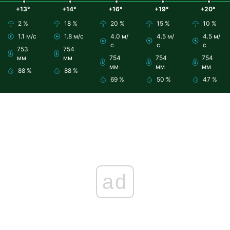
+13°
+14°
+16°
+19°
+20°
2 %
18 %
20 %
15 %
10 %
1.1 м/с
1.8 м/с
4.0 м/
4.5 м/
4.5 м/
с
с
с
753
754
мм
мм
754
754
754
мм
мм
мм
88 %
88 %
69 %
50 %
47 %
ad