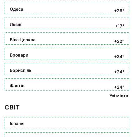
Одеса
+26°
Львів
+17°
Біла Церква
+22°
Бровари
+24°
Бориспіль
+24°
Фастів
+24°
Усі міста
СВІТ
Іспанія