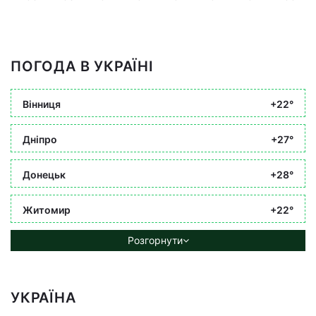
ПОГОДА В УКРАЇНІ
Вінниця
+22°
Дніпро
+27°
Донецьк
+28°
Житомир
+22°
Розгорнути
УКРАЇНА