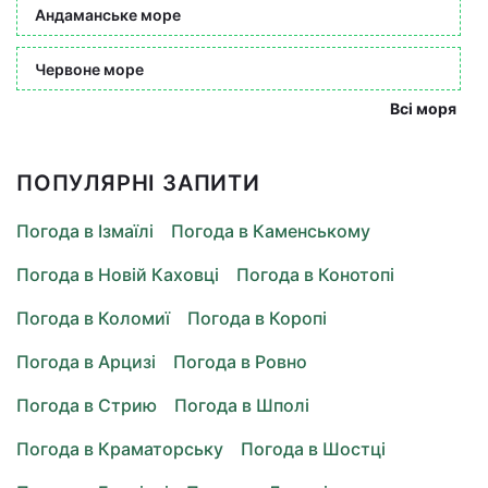
Андаманське море
Червоне море
Всі моря
ПОПУЛЯРНІ ЗАПИТИ
Погода в Ізмаїлі
Погода в Каменському
Погода в Новій Каховці
Погода в Конотопі
Погода в Коломиї
Погода в Коропі
Погода в Арцизі
Погода в Ровно
Погода в Стрию
Погода в Шполі
Погода в Краматорську
Погода в Шостці