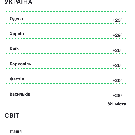
УКРАЇНА
Одеса
+29°
Харків
+29°
Київ
+26°
Бориспіль
+26°
Фастів
+26°
Васильків
+26°
Усі міста
СВІТ
Італія