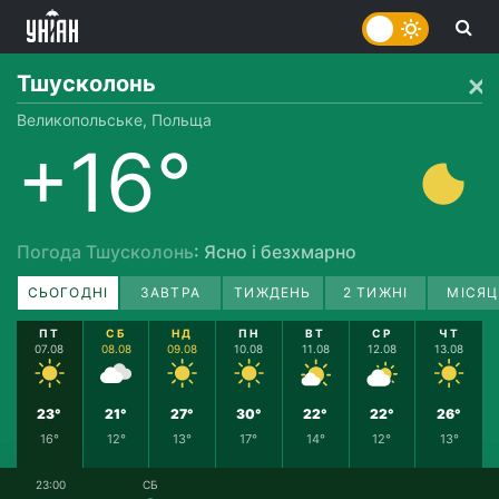
Тшусколонь
Великопольське, Польща
+16°
Погода Тшусколонь
: Ясно і безхмарно
СЬОГОДНІ
ЗАВТРА
ТИЖДЕНЬ
2 ТИЖНІ
МІСЯЦ
ПТ
СБ
НД
ПН
ВТ
СР
ЧТ
07.08
08.08
09.08
10.08
11.08
12.08
13.08
23°
21°
27°
30°
22°
22°
26°
16°
12°
13°
17°
14°
12°
13°
23:00
СБ