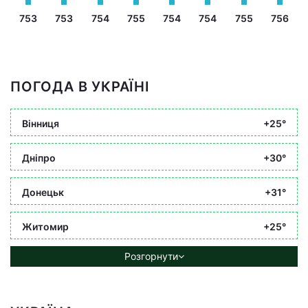
753
753
754
755
754
754
755
756
ПОГОДА В УКРАЇНІ
Вінниця
+25°
Дніпро
+30°
Донецьк
+31°
Житомир
+25°
Розгорнути