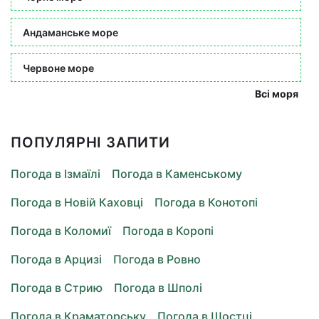
Андаманське море
Червоне море
Всі моря
ПОПУЛЯРНІ ЗАПИТИ
Погода в Ізмаїлі
Погода в Каменському
Погода в Новій Каховці
Погода в Конотопі
Погода в Коломиї
Погода в Коропі
Погода в Арцизі
Погода в Ровно
Погода в Стрию
Погода в Шполі
Погода в Краматорську
Погода в Шостці