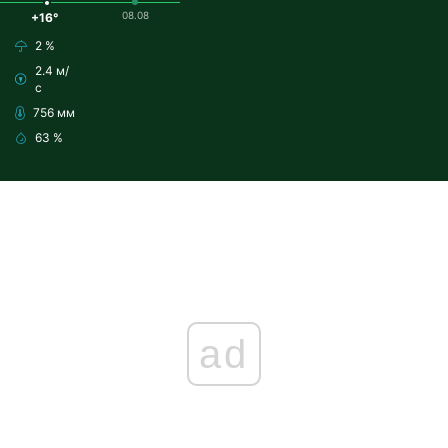
08.08
+16°
2 %
2.4 м/
с
756 мм
63 %
ad