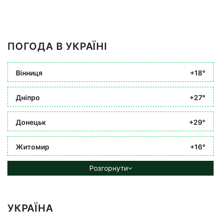
ПОГОДА В УКРАЇНІ
Вінниця
+18°
Дніпро
+27°
Донецьк
+29°
Житомир
+16°
Розгорнути
УКРАЇНА