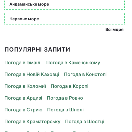
Андаманське море
Червоне море
Всі моря
ПОПУЛЯРНІ ЗАПИТИ
Погода в Ізмаїлі
Погода в Каменському
Погода в Новій Каховці
Погода в Конотопі
Погода в Коломиї
Погода в Коропі
Погода в Арцизі
Погода в Ровно
Погода в Стрию
Погода в Шполі
Погода в Краматорську
Погода в Шостці