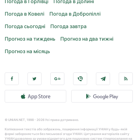
Погода в Горлівці
Погода в Долині
Погода в Ковелі
Погода в Добропіллі
Погода сьогодні
Погода завтра
Прогноз на тиждень
Прогноз на два тижні
Прогноз на місяць
© UNIAN.NET, 1998 - 2026 Усі права дотримано.
Копіювання текстів або зображень, поширення інформації УНІАН у будь-якій
формі забороняється без письмової згоди УНІАН. Цитування матеріалів сайту
УНІАН дозволено за умови відкритого для пошукових систем гіперпосилання на