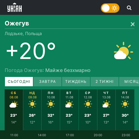
Ожегув
Лодзьке, Польща
+20°
Погода Ожегув
: Майже безхмарно
СЬОГОДНІ
ЗАВТРА
ТИЖДЕНЬ
2 ТИЖНІ
МІСЯЦ
СБ
НД
ПН
ВТ
СР
ЧТ
ПТ
08.08
09.08
10.08
11.08
12.08
13.08
14.08
23°
26°
32°
23°
23°
27°
30°
14°
12°
16°
15°
10°
13°
14°
11:00
14:00
17:00
20:00
23:00