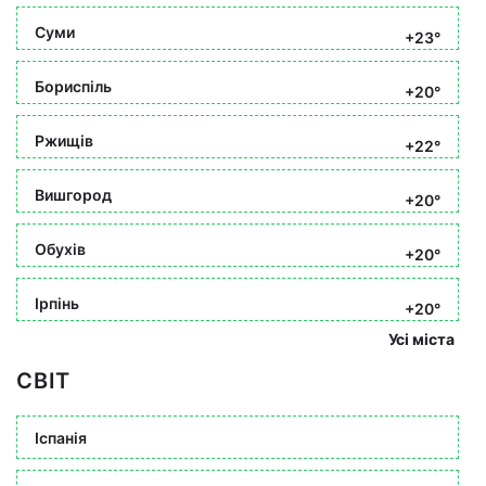
Суми
+23°
Бориспіль
+20°
Ржищів
+22°
Вишгород
+20°
Обухів
+20°
Ірпінь
+20°
Усі міста
СВІТ
Іспанія