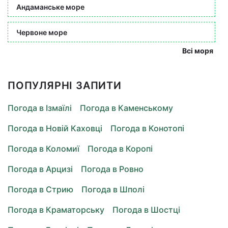
Андаманське море
Червоне море
Всі моря
ПОПУЛЯРНІ ЗАПИТИ
Погода в Ізмаїлі
Погода в Каменському
Погода в Новій Каховці
Погода в Конотопі
Погода в Коломиї
Погода в Коропі
Погода в Арцизі
Погода в Ровно
Погода в Стрию
Погода в Шполі
Погода в Краматорську
Погода в Шостці