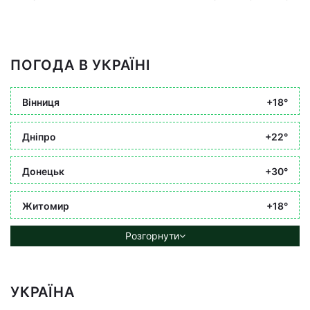
ПОГОДА В УКРАЇНІ
Вінниця
+18°
Дніпро
+22°
Донецьк
+30°
Житомир
+18°
Розгорнути
УКРАЇНА