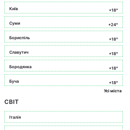
Київ
+18°
Суми
+24°
Бориспіль
+18°
Славутич
+18°
Бородянка
+18°
Буча
+18°
Усі міста
СВІТ
Італія