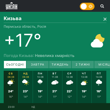
Кизьва
Пермська область, Росія
+17°
Погода Кизьва
: Невелика хмарність
СЬОГОДНІ
ЗАВТРА
ТИЖДЕНЬ
2 ТИЖНІ
МІСЯЦ
СБ
НД
ПН
ВТ
СР
ЧТ
ПТ
08.08
09.08
10.08
11.08
12.08
13.08
14.08
24°
23°
19°
21°
22°
19°
16°
16°
14°
14°
11°
12°
14°
11°
23:00
НД