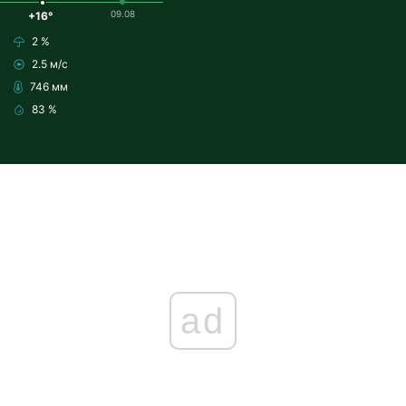
09.08
+16°
2 %
2.5 м/с
746 мм
83 %
ad