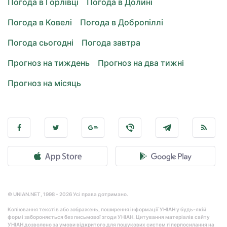
Погода в Горлівці
Погода в Долині
Погода в Ковелі
Погода в Добропіллі
Погода сьогодні
Погода завтра
Прогноз на тиждень
Прогноз на два тижні
Прогноз на місяць
© UNIAN.NET, 1998 - 2026 Усі права дотримано.
Копіювання текстів або зображень, поширення інформації УНІАН у будь-якій
формі забороняється без письмової згоди УНІАН. Цитування матеріалів сайту
УНІАН дозволено за умови відкритого для пошукових систем гіперпосилання на